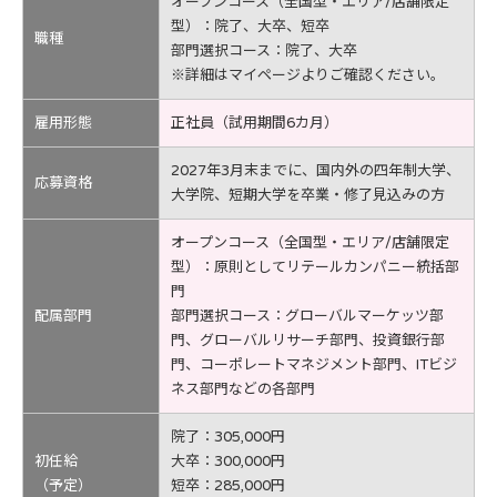
オープンコース（全国型・エリア/店舗限定
型）：院了、大卒、短卒
職種
部門選択コース：院了、大卒
※詳細はマイページよりご確認ください。
雇用形態
正社員（試用期間6カ月）
2027年3月末までに、国内外の四年制大学、
応募資格
大学院、短期大学を卒業・修了見込みの方
オープンコース（全国型・エリア/店舗限定
型）：原則としてリテールカンパニー統括部
門
配属部門
部門選択コース：グローバルマーケッツ部
門、グローバルリサーチ部門、投資銀行部
門、コーポレートマネジメント部門、ITビジ
ネス部門などの各部門
院了：305,000円
初任給
大卒：300,000円
（予定）
短卒：285,000円