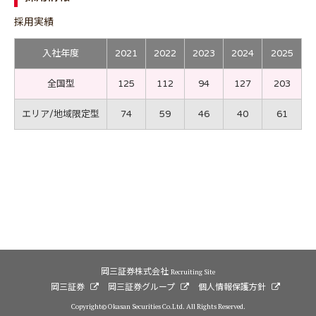
採用実績
入社年度
2021
2022
2023
2024
2025
全国型
125
112
94
127
203
エリア/地域限定型
74
59
46
40
61
採用FAQ
岡三証券株式会社
Recruiting Site
岡三証券
岡三証券グループ
個人情報保護方針
Copyright© Okasan Securities Co.Ltd. All Rights Reserved.