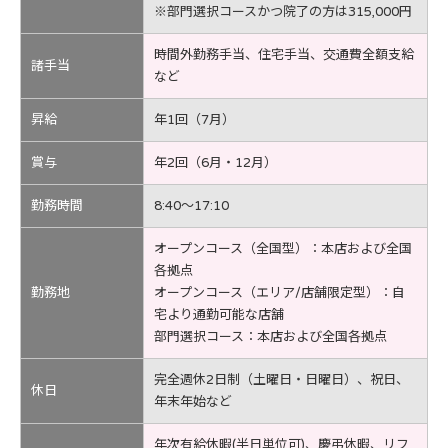
※部門選択コースかつ院了の方は315,000円
時間外勤務手当、住宅手当、交通費全額支給
諸手当
など
昇給
年1回（7月）
賞与
年2回（6月・12月）
勤務時間
8:40～17:10
オープンコース（全国型）：本店および全国
各拠点
勤務地
オープンコース（エリア/店舗限定型）：自
宅より通勤可能な店舗
部門選択コース：本店および全国各拠点
完全週休2日制（土曜日・日曜日）、祝日、
休日
年末年始など
年次有給休暇(半日単位可)、慶弔休暇、リフ