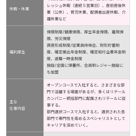
レッシュ休暇（連続５営業日）、産前産後休
休暇・休業
業（公休）、育児休業、配偶者出産休暇、介
護休業など
保険制度/健康保険、厚生年金保険、雇用保
険、労災保険
資産形成制度/従業員持株会、財形貯蓄制
福利厚生
度、確定拠出年金制度、確定給付企業年金制
度、退職一時金制度
施設/全国に保養所、会員制レジャー施設に
も加盟
オープンコースで入社すると、さまざまな部
門で活躍する場面があるが、多くはリテール
カンパニー統括部門に配属されリテールに従
主な
事する。
仕事内容
部門選択コースで入社すると、選択された各
部門で専門性を高めるスペシャリストとして
キャリアを深めていく。