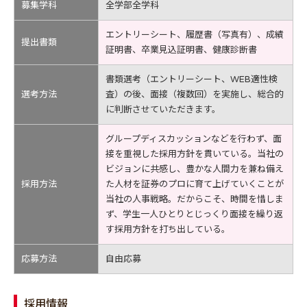
募集学科
全学部全学科
エントリーシート、履歴書（写真有）、成績
提出書類
証明書、卒業見込証明書、健康診断書
書類選考（エントリーシート、WEB適性検
選考方法
査）の後、面接（複数回）を実施し、総合的
に判断させていただきます。
グループディスカッションなどを行わず、面
接を重視した採用方針を貫いている。当社の
ビジョンに共感し、豊かな人間力を兼ね備え
採用方法
た人材を証券のプロに育て上げていくことが
当社の人事戦略。だからこそ、時間を惜しま
ず、学生一人ひとりとじっくり面接を繰り返
す採用方針を打ち出している。
応募方法
自由応募
採用情報