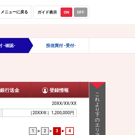
メニューに戻る
ガイド表示
ON
OFF
 -確認-
投信買付 -受付-
銀行送金
登録情報
こ
れ
20XX/XX/XX
よ
り
［20XX年］1,200,000円
下
の
エ
リ
1
2
3
4