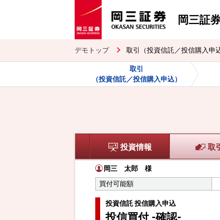
岡三証
デモトップ
取引（投資信託／投信購入申
取引
（投資信託／投信購入申込）
投資情報
取
岡三 太郎
様
買付可能額
投資信託 投信購入申込
投信買付 -確認-