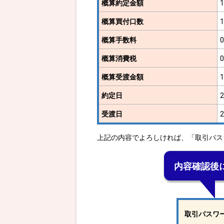
概算約定金額
概算買付口数
概算手数料
概算消費税
概算受渡金額
約定日
受渡日
上記の内容でよろしければ、「取引パス
内容確認後
取引パスワ