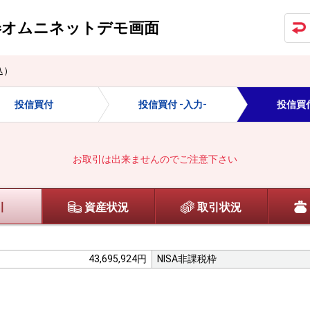
券オムニネット
デモ画面
込）
投信買付
投信買付 -入力-
投信買付
お取引は出来ませんのでご注意下さい
引
資産状況
取引状況
43,695,924円
NISA非課税枠