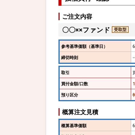
ご注文内容
〇〇××ファンド
受取型
参考基準価額
（基準日）
締切時刻
取引
買付金額/口数
1
預り区分
概算注文見積
概算基準価額