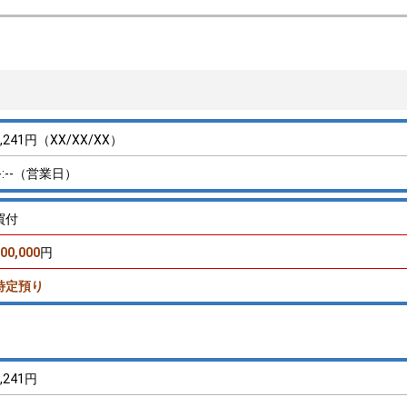
6,241円
（XX/XX/XX）
--:--（営業日）
買付
00,000
円
特定預り
6,241円