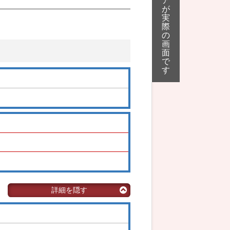
ア
が
実
際
の
画
面
で
す
詳細を隠す