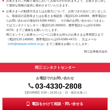
お客さまのご判断と責任においてお取引が行われますよう、お客さまに対し
動
て適切な情報の提供に努めさせていただきます。
し
お客さまへの勧誘方法またはお取引について、お気づきの点がございました
ま
ら、取扱店の店部長またはお客さま相談室（電話0120-186988、携帯電話か
す。
らお問い合わせの場合03-6386-4482）、その他のお問い合わせにつきまし
本
てはコンタクトセンター（電話0120-390603、携帯電話からは03-6386-
文
4478）までご連絡をお願いいたします。
に
岡三オンライン証券カンパニーに口座をお持ちのお客さまは専用窓口まで
移
（電話0120-146890、携帯電話からは03-6386-4473）、又はメール
動
（
info@okasan-online.co.jp
）までご連絡をお願いいたします。
し
ま
岡三証券株式会社
す。
フ
ッ
岡三コンタクトセンター
タ
情
お電話でのお問い合わせ
報
に
03-4330-2808
移
受付時間 8時から18時 ドニチシュクジツを除く
【受付時間】8:00～18:00 (土・日・祝日を除く)
動
し
ま
電話をかけて相談・問い合せる
す。