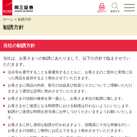
ペ
ペ
こ
ペ
こ
こ
ペ
こ
ー
ー
こ
ー
こ
こ
ー
の
ジ
ジ
か
ジ
か
か
ジ
ペ
ホーム
勧誘方針
の
内
ら
の
ら
ら
の
ー
先
を
ヘ
現
本
フ
終
ジ
勧誘方針
頭
移
ッ
在
文
ッ
わ
の
に
動
ダ
地
に
タ
り
上
な
す
情
に
な
情
に
部
当社の勧誘方針
り
る
報
な
り
報
な
へ
ま
た
に
り
ま
に
り
戻
当社は、お客さまへの勧誘にあたりまして、以下の方針で臨まさせてい
す。
め
な
ま
す。
な
ま
り
ただきます。
の
り
す。
り
す。
ま
法令等を遵守することを最優先するとともに、お客さまのご意向と実情に沿
リ
ま
ま
す。
った商品を提供するよう努めさせていただきます。
ン
す。
す。
ク
お客さまに商品の内容、取引の仕組及び投資リスクについてご理解いただけ
で
ますよう適切な説明に努めさせていただきます。
す。
お客さまの信頼の確保を第一義とし、お客さま本位の勧誘に徹します。
ヘ
お客さまがご迷惑となる時間帯における勧誘は行わないようにいたします。
ッ
勧誘がご迷惑な時間を担当者にお申しつけくださいますようお願いいたしま
ダ
す。
情
報
お客さまに対し適切な勧誘が行われますよう、役職員に十分な研修を行い、
に
お客さまの信頼とご期待にお応えできるよう努めさせていただきます。
移