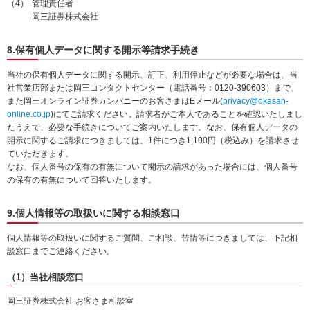
管理責任者
岡三証券株式会社
8.保有個人データに関する開示等請求手続き
当社の保有個人データに関する開示、訂正、利用停止などが必要な場合は、当
社営業店部または岡三コンタクトセンター（電話番号：0120-390603）まで、
また岡三オンライン証券カンパニーのお客さまはEメール(
privacy@okasan-
online.co.jp
)にてご請求ください。請求者がご本人であることを確認いたしまし
たうえで、必要な手続きについてご案内いたします。なお、保有個人データの
開示に関するご請求につきましては、1件につき1,100円（税込み）を請求させ
ていただきます。
なお、個人番号の保有の有無について開示の請求があった場合には、個人番号
の保有の有無について回答いたします。
9.個人情報等の取扱いに関する相談窓口
個人情報等の取扱いに関するご質問、ご相談、苦情等につきましては、下記相
談窓口までご連絡ください。
（1）当社相談窓口
岡三証券株式会社 お客さま相談室