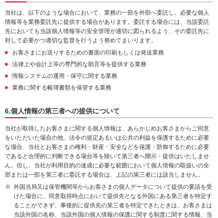
当社は、以下のような場合において、業務の一部を外部へ委託し、必要な個人
情報等を業務委託先に提供する場合があります。委託する場合には、当該委託
先においても当該個人情報等の安全管理が適切に図られるよう、その委託先に
対して必要かつ適切な監督を行うよう努めてまいります。
お客さまにお送りするための書面の印刷もしくは発送業務
法律上や会計上等の専門的な助言等を提供する業務
情報システムの運用・保守に関する業務
業務に関する帳簿書類を保管する業務
6.個人情報の第三者への提供について
当社が取得したお客さまに関する個人情報は、あらかじめお客さまからご同意
をいただいた場合の他、法令の規定あるいは公共の利益を保護するために必要
な場合、当社とお客さまの権利・財産・安全などを保護・防御するために必要
であると合理的に判断できる場合等を除いて第三者へ開示・提供はいたしませ
ん。但し、当社が利用目的の達成に必要な範囲において個人情報の取扱いの全
部または一部を第三者に委託する場合は、上記の第三者には該当しません。
外国当局又は保管機関等からお客さまの個人データについて提供の要請を受
けた場合に、同意取得時点において提供先となる外国にある第三者を特定す
ることができず、事後的に提供先の第三者を特定できたときは、お客さまは
当該外国の名称、当該外国の個人情報の保護に関する制度に関する情報、当