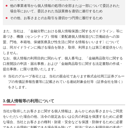
他の事業者等から個人情報の処理の全部または一部について委託された
場合等において、委託された当該業務を適切に遂行するため
その他、お客さまとのお取引を適切かつ円滑に履行するため
また、当社は、「金融分野における個人情報保護に関するガイドライン」等に
基づき、機微（センシティブ）情報〔要配慮個人情報並びに労働組合への加
盟、門地、本籍地、保健医療及び性生活に関する情報をいいます〕について
は、同ガイドラインに掲げる場合を除き、取得、利用または第三者提供をいた
しません。
なお、個人情報の利用目的に関わらず、個人番号は、「金融商品取引に関する
口座開設の申請・届出事務」および「金融商品取引に関する法定書類の作成・
提出事務」に限り使用いたします。
当社のグループ各社とは、当社の親会社であります株式会社岡三証券グルー
プの有価証券報告書等に記載されている連結対象会社等（証券会社を除く）
をさします。
3.個人情報等の利用について
当社が取得したお客さまに関する個人情報は、あらかじめお客さまからご同意
をいただいた場合の他、法令の規定あるいは公共の利益を保護するために必要
な場合、当社とお客さまの権利・財産・安全などを保護・防御するために必要
であると合理的に判断できる場合等を除いて、前項に定めた利用目的の達成に