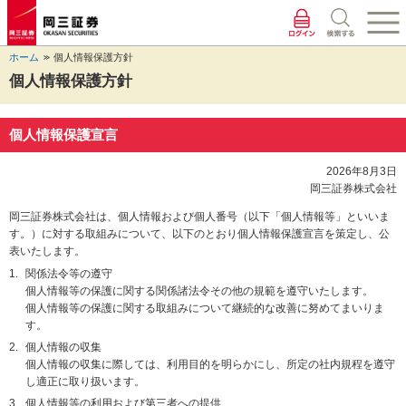
ペ
ペ
こ
ペ
こ
こ
ペ
こ
ー
ー
こ
ー
こ
こ
ー
の
ジ
ジ
か
ジ
か
か
ジ
ペ
ホーム
個人情報保護方針
の
内
ら
の
ら
ら
の
ー
先
を
ヘ
現
本
フ
終
ジ
個人情報保護方針
頭
移
ッ
在
文
ッ
わ
の
に
動
ダ
地
に
タ
り
上
な
す
情
に
な
情
に
部
個人情報保護宣言
り
る
報
な
り
報
な
へ
ま
た
に
り
ま
に
り
戻
2026年8月3日
す。
め
な
ま
す。
な
ま
り
岡三証券株式会社
の
り
す。
り
す。
ま
リ
ま
ま
す。
岡三証券株式会社は、個人情報および個人番号（以下「個人情報等」といいま
ン
す。
す。
す。）に対する取組みについて、以下のとおり個人情報保護宣言を策定し、公
ク
表いたします。
で
関係法令等の遵守
す。
個人情報等の保護に関する関係諸法令その他の規範を遵守いたします。
ヘ
個人情報等の保護に関する取組みについて継続的な改善に努めてまいりま
ッ
す。
ダ
個人情報の収集
情
個人情報の収集に際しては、利用目的を明らかにし、所定の社内規程を遵守
報
し適正に取り扱います。
に
個人情報等の利用および第三者への提供
移