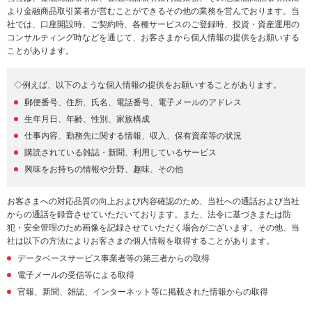
より金融商品取引業者が営むことができるその他の業務を営んでおります。当
社では、口座開設時、ご契約時、各種サービスのご登録時、投資・資産運用の
コンサルティング時などを通じて、お客さまから個人情報の提供をお願いする
ことがあります。
◇例えば、以下のような個人情報の提供をお願いすることがあります。
郵便番号、住所、氏名、電話番号、電子メールのアドレス
生年月日、年齢、性別、家族構成
仕事内容、勤務先に関する情報、収入、保有資産等の状況
購読されている雑誌・新聞、利用しているサービス
興味をお持ちの情報や分野、趣味、その他
お客さまへの対応品質の向上および内容確認のため、当社への通話および当社
からの通話を録音させていただいております。また、法令に基づきまたは防
犯・安全管理のため画像を記録させていただく場合がございます。その他、当
社は以下の方法によりお客さまの個人情報を取得することがあります。
データベースサービス事業者等の第三者からの取得
電子メールの受信等による取得
官報、新聞、雑誌、インターネット等に掲載された情報からの取得