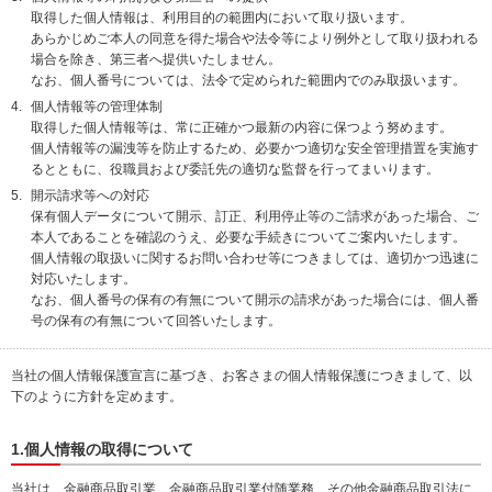
取得した個人情報は、利用目的の範囲内において取り扱います。
動
あらかじめご本人の同意を得た場合や法令等により例外として取り扱われる
し
場合を除き、第三者へ提供いたしません。
ま
なお、個人番号については、法令で定められた範囲内でのみ取扱います。
す。
本
個人情報等の管理体制
文
取得した個人情報等は、常に正確かつ最新の内容に保つよう努めます。
に
個人情報等の漏洩等を防止するため、必要かつ適切な安全管理措置を実施す
移
るとともに、役職員および委託先の適切な監督を行ってまいります。
動
開示請求等への対応
し
保有個人データについて開示、訂正、利用停止等のご請求があった場合、ご
ま
本人であることを確認のうえ、必要な手続きについてご案内いたします。
す。
個人情報の取扱いに関するお問い合わせ等につきましては、適切かつ迅速に
フ
対応いたします。
ッ
なお、個人番号の保有の有無について開示の請求があった場合には、個人番
タ
号の保有の有無について回答いたします。
情
報
に
当社の個人情報保護宣言に基づき、お客さまの個人情報保護につきまして、以
移
下のように方針を定めます。
動
し
1.個人情報の取得について
ま
す。
当社は、金融商品取引業、金融商品取引業付随業務、その他金融商品取引法に