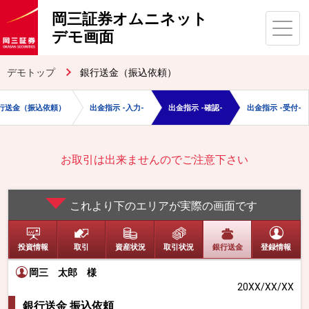
岡三証券オムニネット
デモ画面
デモトップ
銀行送金（振込依頼）
行送金（振込依頼）
出金指示 -入力-
出金指示 -確認-
出金指示 -受付-
お取引は出来ませんのでご注意下さい
これより下のエリアが実際の画面です
投資情報
取引
資産状況
取引状況
銀行送金
登録情報
岡三 太郎
様
20XX/XX/XX
銀行送金 振込依頼