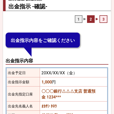
出金指示 -確認-
1
2
3
出金指示内容をご確認ください
出金指示内容
20XX/XX/XX（金）
出金予定日
1,000
円
出金指示金額
〇〇〇銀行△△△支店 普通預
出金先指定口座
金 1234***
ｵｶｻﾝ ﾀﾛｳ
出金先名義人名