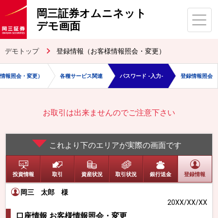
岡三証券オムニネット
デモ画面
デモトップ
登録情報（お客様情報照会・変更）
情報照会・変更）
各種サービス関連
パスワード -入力-
登録情報照会
お取引は出来ませんのでご注意下さい
これより下のエリアが実際の画面です
投資情報
取引
資産状況
取引状況
銀行送金
登録情報
岡三 太郎
様
20XX/XX/XX
口座情報 お客様情報照会・変更