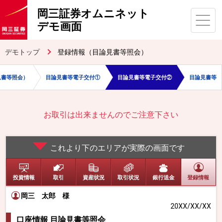
岡三証券オムニネット
デモ画面
デモトップ
登録情報（目論見書等照会）
見書等照会）
目論見書等電子交付①
目論見書等電子交付②
目論見書等
お取引は出来ませんのでご注意下さい
これより下のエリアが実際の画面です
投資情報
取引
資産状況
取引状況
銀行送金
登録情報
岡三 太郎
様
20XX/XX/XX
口座情報 目論見書等照会