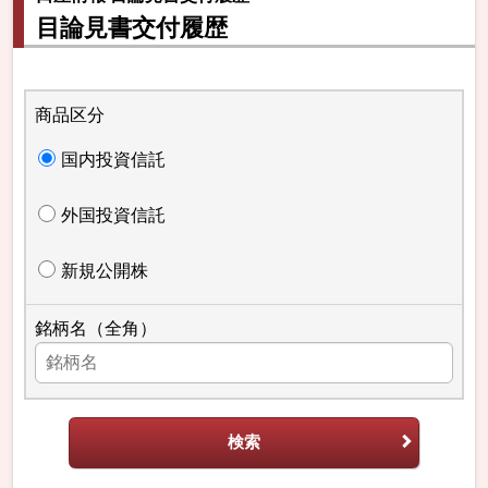
目論見書交付履歴
商品区分
国内投資信託
外国投資信託
新規公開株
銘柄名（全角）
検索