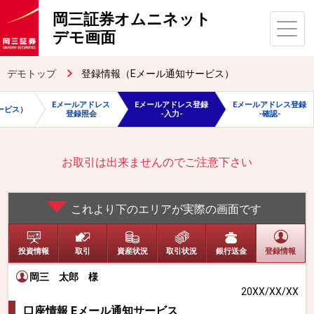
岡三証券オムニネット
デモ画面
デモトップ
登録情報（Eメール通知サービス）
Eメールアドレス
Eメールアドレス登録
Eメールアドレス登録
ービス）
登録照会
-入力-
-確認-
お取引は出来ませんのでご注意下さい
これより下のエリアが実際の画面です
投資情報
取引
資産状況
取引状況
銀行送金
登録情報
岡三 太郎
様
20XX/XX/XX
口座情報 Eメール通知サービス