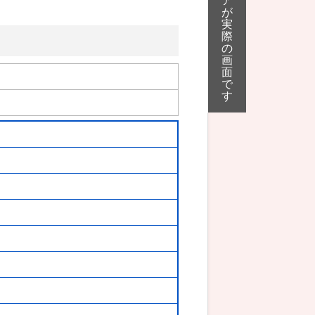
ア
が
実
際
の
画
面
で
す