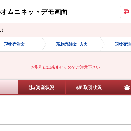
券オムニネット
デモ画面
文）
現物売注文
現物売注文 -入力-
現物売注
お取引は出来ませんのでご注意下さい
引
資産状況
取引状況