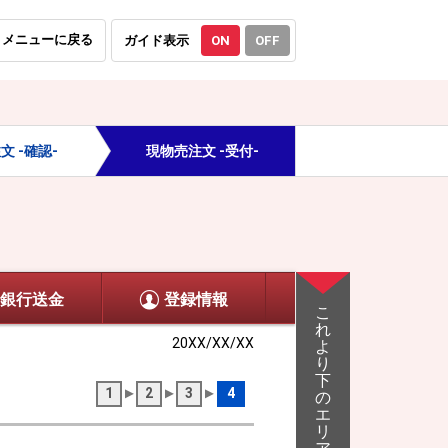
メニューに戻る
ガイド表示
ON
OFF
文 -確認-
現物売注文 -受付-
銀行送金
登録情報
こ
れ
20XX/XX/XX
よ
り
下
1
2
3
4
の
エ
リ