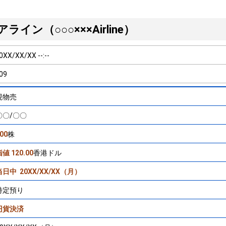
アライン（○○○×××Airline）
0XX/XX/XX --:--
09
現物売
〇〇/〇〇
00
株
値 120.00
香港ドル
当日中
20XX/XX/XX（月）
特定預り
円貨決済