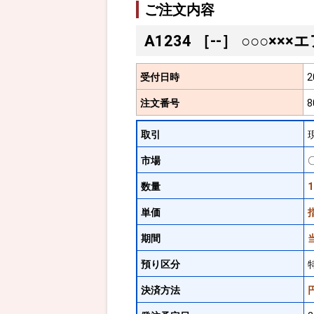
ご注文内容
A1234
［--］
○○○×××エ
受付日時
2
注文番号
8
取引
市場
数量
1
単価
指
期間
預り区分
決済方法