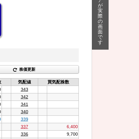
ア
が
実
際
の
画
面
で
す
株価更新
数
気配値
買気配株数
0
343
0
342
0
341
0
340
0
339
337
6,400
336
9,700