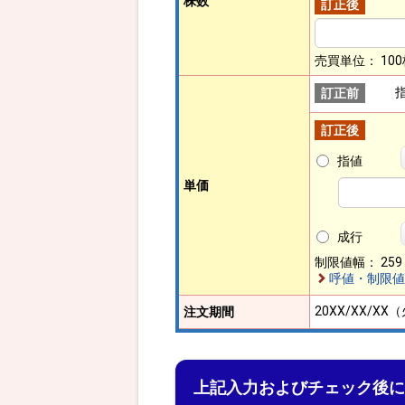
株数
訂正後
売買単位：
10
訂正前
訂正後
指値
単価
成行
制限値幅：
25
呼値・制限値
20XX/XX/XX
注文期間
上記入力およびチェック後に