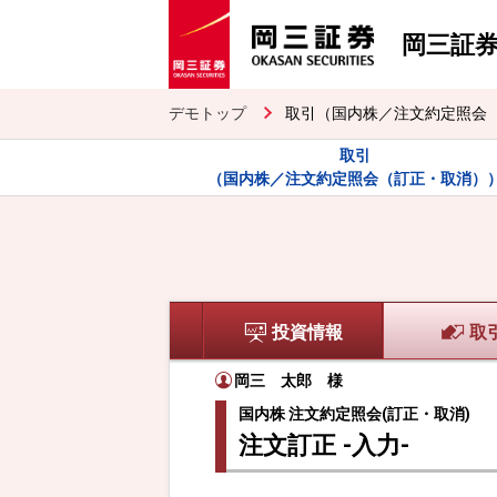
岡三証
デモトップ
取引（国内株／注文約定照会
取引
（国内株／注文約定照会（訂正・取消）
投資情報
取
岡三 太郎
様
国内株 注文約定照会(訂正・取消)
注文訂正 -入力-