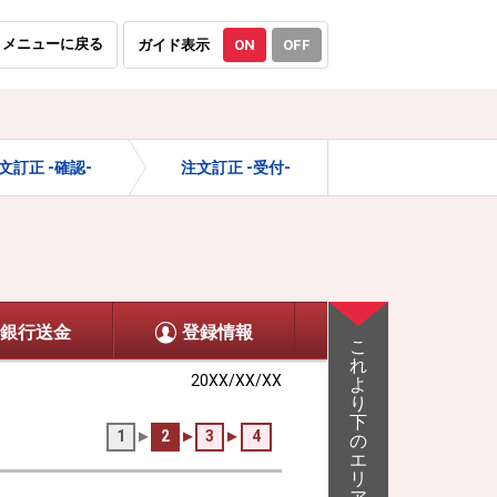
メニューに戻る
ガイド表示
ON
OFF
文訂正 -確認-
注文訂正 -受付-
銀行送金
登録情報
こ
れ
20XX/XX/XX
よ
り
下
1
2
3
4
の
エ
リ