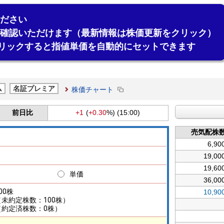
ださい
確認いただけます（最新情報は株価更新をクリック）
リックすると指値単価を自動的にセットできます
ム
名証プレミア
株価チャート
前日比
+1
(
+0.30
%)
(15:00)
売気配株
6,90
19,00
19,60
単価
36,00
00株
10,90
（未約定株数：100株）
（約定済株数：0株）