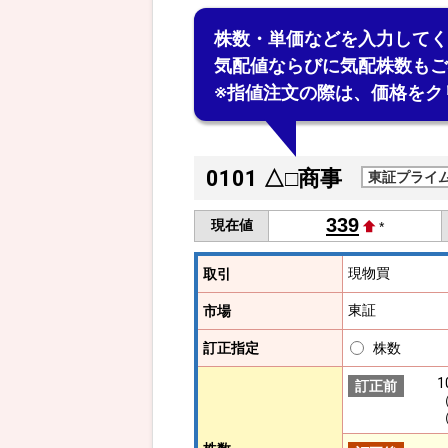
株数・単価などを入力してく
気配値ならびに気配株数もご
※指値注文の際は、価格をク
0101
△□商事
東証プライ
339
現在値
*
現物買
取引
東証
市場
訂正指定
株数
1
訂正前