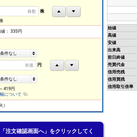
株
0株
始値
指値：
335円
高値
安値
出来高
条件なし
前日終値
売買代金
円
信用売残
条件なし
信用買残
信用取引倍率
9～419円
幅について
（火）
「注文確認画面へ」をクリックしてく