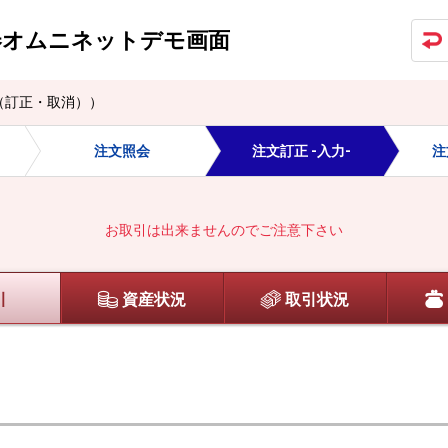
券オムニネット
デモ画面
（訂正・取消））
注文照会
注文訂正 -入力-
注
）
お取引は出来ませんのでご注意下さい
引
資産状況
取引状況