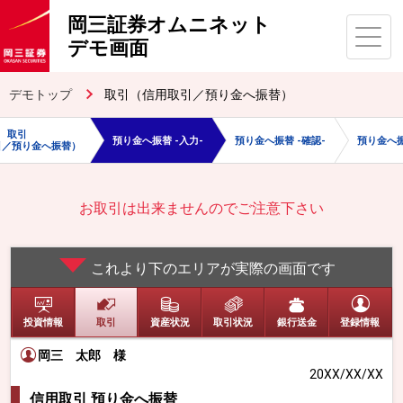
岡三証券オムニネット
デモ画面
デモトップ
取引（信用取引／預り金へ振替）
取引
預り金へ振替 -入力-
預り金へ振替 -確認-
預り金へ振
引／預り金へ振替）
お取引は出来ませんのでご注意下さい
これより下のエリアが実際の画面です
投資情報
取引
資産状況
取引状況
銀行送金
登録情報
岡三 太郎
様
20XX/XX/XX
信用取引 預り金へ振替