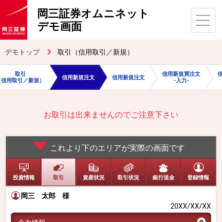
岡三証券オムニネット
デモ画面
デモトップ
取引（信用取引／新規）
取引
信用新規買注文
信用新規注文
信用新規注文
（信用取引／新規）
-入力-
お取引は出来ませんのでご注意下さい
これより下のエリアが実際の画面です
投資情報
取引
資産状況
取引状況
銀行送金
登録情報
岡三 太郎
様
20XX/XX/XX