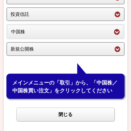
岡三 太郎
様
20XX/XX/XX
投資信託
トップ
中国株
ご利用いただき、ありがとうございます。
新規公開株
前回ログイン日時は
20XX/XX/XX 00:00:00
でした。
よく使われるメニュー
メインメニューの「取引」から、「中国株／
お預り明細照会
中国株買い注文」をクリックしてください
各種余力
閉じる
注文約定照会（訂正・取消）