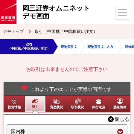
岡三証券オムニネット
デモ画面
デモトップ
取引（中国株／中国株買い注文）
取引
現物買注文
現物買注文 -入力-
現物買
（中国株／中国株買い注文）
お取引は出来ませんのでご注意下さい
これより下のエリアが実際の画面です
取引
投資情報
資産状況
取引状況
銀行送金
登録情報
閉じる
リスク・手数料等説明ページへ
国内株
XXX-XXXX（取引店 日本橋店）