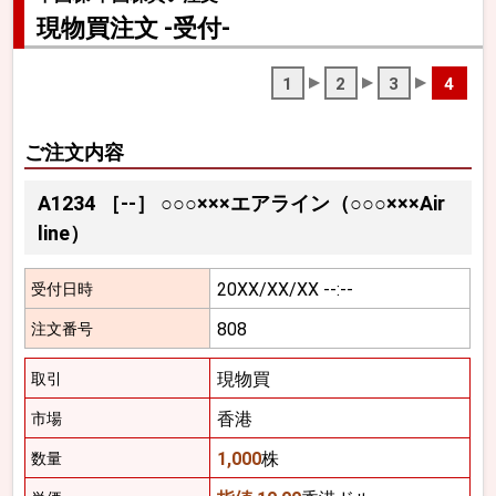
現物買注文 -受付-
1
2
3
4
ご注文内容
A1234
［--］
○○○×××エアライン（○○○×××Air
line）
20XX/XX/XX --:--
受付日時
808
注文番号
現物買
取引
香港
市場
1,000
株
数量