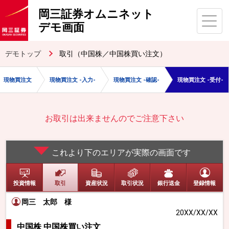
岡三証券オムニネット
デモ画面
デモトップ
取引（中国株／中国株買い注文）
現物買注文
現物買注文 -入力-
現物買注文 -確認-
現物買注文 -受付-
お取引は出来ませんのでご注意下さい
これより下のエリアが実際の画面です
投資情報
取引
資産状況
取引状況
銀行送金
登録情報
岡三 太郎
様
20XX/XX/XX
中国株 中国株買い注文