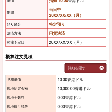
指値 10.00
香港ドル
単価
当日中
期間
20XX/XX/XX（月）
特定預り
預り区分
円貨決済
決済方法
20XX/XX/XX（月）
発注予定日
概算注文見積
詳細を隠す
10.00香港ドル
見積単価
10,000.00香港ドル
現地約定金額
0.00香港ドル
現地手数料
0.00香港ドル
現地取引税等