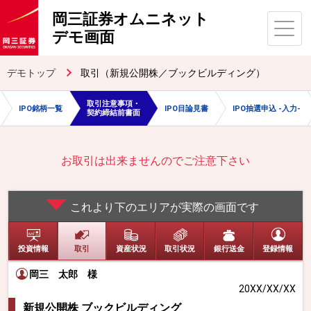
岡三証券オムニネット
デモ画面
デモトップ
取引（新規公開株／ブックビルディング）
取引注意事項・
IPO銘柄一覧
IPO目論見書
IPO抽選申込 -入力-
契約締結前書面
お取引は出来ませんのでご注意下さい
これより下のエリアが実際の画面です
投資情報
取引
資産状況
取引状況
銀行送金
登録情報
岡三 太郎
様
20XX/XX/XX
新規公開株 ブックビルディング