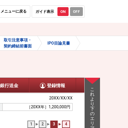
メニューに戻る
ガイド表示
ON
OFF
取引注意事項・
IPO目論見書
IPO購入申込・辞退 -確
契約締結前書面
銀行送金
登録情報
こ
れ
20XX/XX/XX
よ
り
［20XX年］1,200,000円
下
の
エ
リ
1
2
3
4