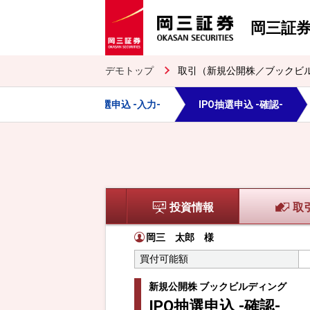
岡三証
デモトップ
取引（新規公開株／ブックビ
O目論見書
IPO抽選申込 -入力-
IPO抽選申込 -確認-
投資情報
取
岡三 太郎
様
買付可能額
新規公開株 ブックビルディング
IPO抽選申込 -確認-