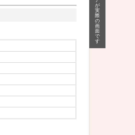
ア
が
実
際
の
画
面
で
す