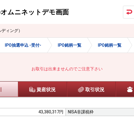
券オムニネット
デモ画面
ルディング）
IPO抽選申込 -受付-
IPO銘柄一覧
IPO銘柄一覧
お取引は出来ませんのでご注意下さい
引
資産状況
取引状況
43,380,317円
NISA非課税枠