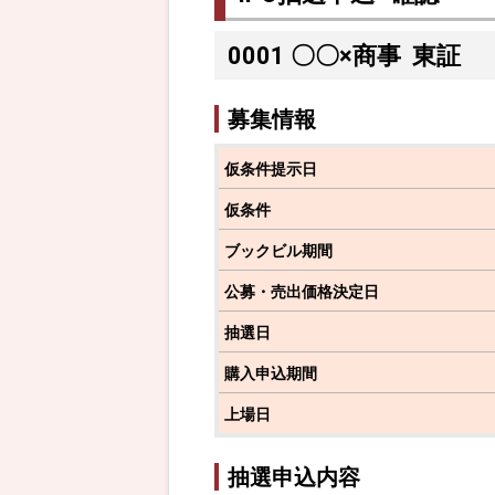
0001
〇〇×商事
東証
募集情報
仮条件提示日
仮条件
ブックビル期間
公募・売出価格決定日
抽選日
購入申込期間
上場日
抽選申込内容