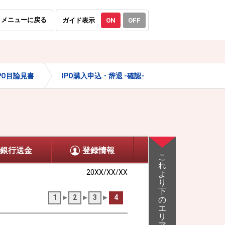
メニューに戻る
ガイド表示
ON
OFF
IPO目論見書
IPO購入申込・辞退 -確認-
IPO購入申込・辞
銀行送金
登録情報
こ
れ
20XX/XX/XX
よ
り
下
1
2
3
4
の
エ
リ