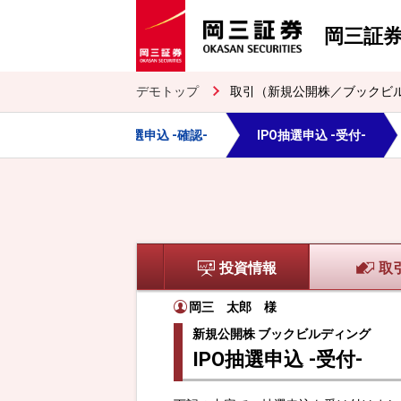
岡三証
デモトップ
取引（新規公開株／ブックビ
込 -入力-
IPO抽選申込 -確認-
IPO抽選申込 -受付-
投資情報
取
岡三 太郎
様
新規公開株 ブックビルディング
IPO抽選申込 -受付-