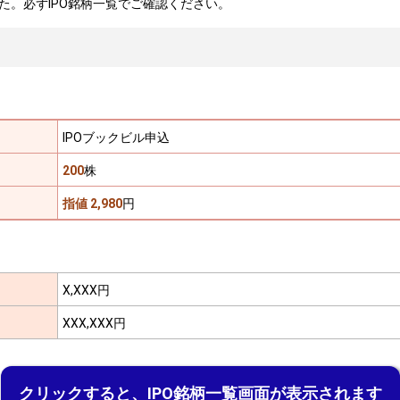
た。必ずIPO銘柄一覧でご確認ください。
IPOブックビル申込
200
株
指値 2,980
円
X,XXX円
XXX,XXX円
クリックすると、IPO銘柄一覧画面が表示されます