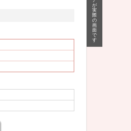
ア
が
実
際
の
画
面
で
す