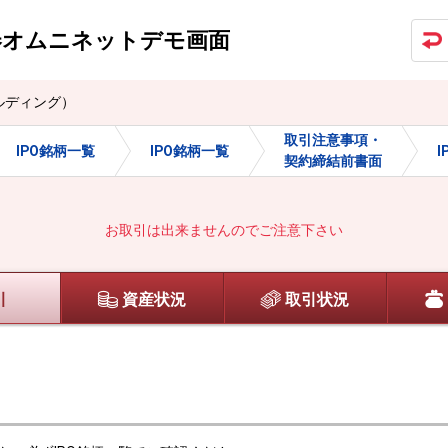
券オムニネット
デモ画面
ルディング）
取引注意事項・
IPO銘柄一覧
IPO銘柄一覧
契約締結前書面
お取引は出来ませんのでご注意下さい
引
資産状況
取引状況