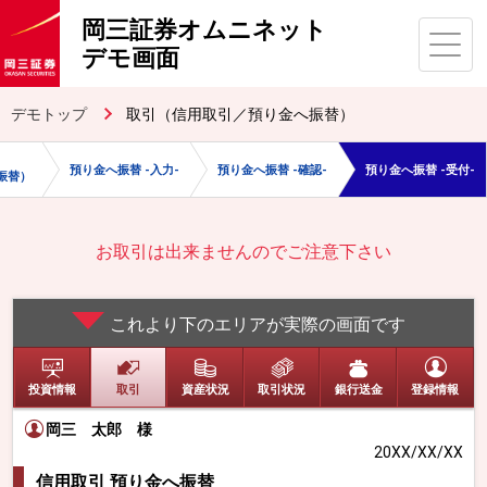
岡三証券オムニネット
デモ画面
デモトップ
取引（信用取引／預り金へ振替）
預り金へ振替 -入力-
預り金へ振替 -確認-
預り金へ振替 -受付-
振替）
お取引は出来ませんのでご注意下さい
これより下のエリアが実際の画面です
投資情報
取引
資産状況
取引状況
銀行送金
登録情報
岡三 太郎
様
20XX/XX/XX
信用取引 預り金へ振替