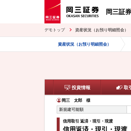
岡三証
デモトップ
資産状況（お預り明細照会）
資産状況（お預り明細照会）
投資情報
取
岡三 太郎
様
新規建可能額
信用取引 返済・現引・現渡
信用返済・現引・現渡