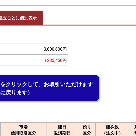
建玉ごとに
個別表示
3,600,600円
+235,450
円
をクリックして、お取引いただけます
に戻ります）
預り
市場
建日
建株数
区分
信用取引区分
返済期日
（注文中）