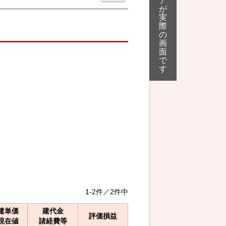
ア
が
実
際
の
画
面
で
す
1-2件／2件中
建単価
建代金
評価損益
現在値
諸経費等