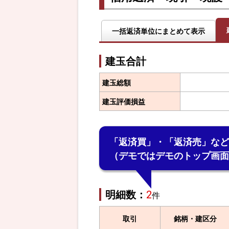
一括返済単位に
まとめて表示
建玉合計
建玉総額
建玉評価損益
「返済買」・「返済売」など
（デモではデモのトップ画面
明細数：
2
件
取引
銘柄・建区分