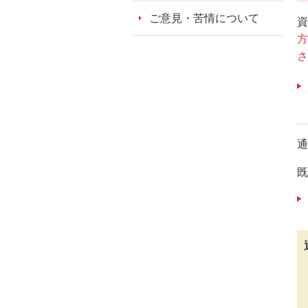
ッ
ご意見・苦情について
資
ダ
方
情
さ
報
に
移
動
し
通
ま
す。
既
本
文
に
移
動
し
ま
す。