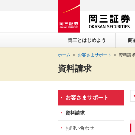
ペ
ペ
こ
ペ
こ
こ
ペ
こ
ー
ー
こ
ー
こ
こ
ー
の
ジ
ジ
か
ジ
か
か
ジ
ペ
の
内
ら
の
ら
ら
の
ー
先
を
ヘ
現
本
フ
終
ジ
岡三とはじめよう
商
頭
移
ッ
在
文
ッ
わ
の
に
動
ダ
地
に
タ
り
上
ホーム
お客さまサポート
資料請
な
す
情
に
な
情
に
部
り
る
報
な
り
報
な
へ
資料請求
ま
た
に
り
ま
に
り
戻
す。
め
な
ま
す。
な
ま
り
の
り
す。
り
す。
ま
リ
ま
ま
す。
お客さまサポート
ン
す。
す。
ク
資料請求
で
す。
お問い合わせ
ヘ