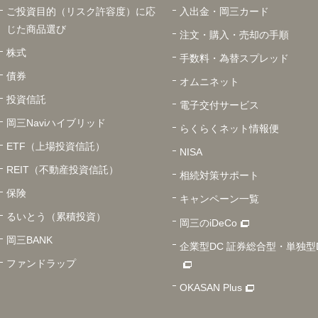
ご投資目的（リスク許容度）に応
入出金・岡三カード
じた商品選び
注文・購入・売却の手順
株式
手数料・為替スプレッド
債券
オムニネット
投資信託
電子交付サービス
岡三Naviハイブリッド
らくらくネット情報便
ETF（上場投資信託）
NISA
REIT（不動産投資信託）
相続対策サポート
保険
キャンペーン一覧
るいとう（累積投資）
岡三のiDeCo
岡三BANK
企業型DC 証券総合型・単独型
ファンドラップ
OKASAN Plus