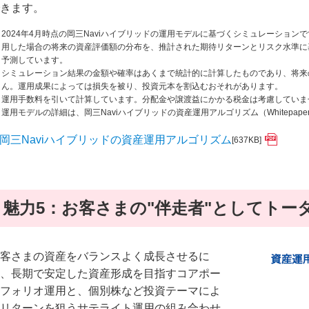
きます。
2024年4月時点の岡三Naviハイブリッドの運用モデルに基づくシミュレーション
用した場合の将来の資産評価額の分布を、推計された期待リターンとリスク水準に
予測しています。
シミュレーション結果の金額や確率はあくまで統計的に計算したものであり、将来
ん。運用成果によっては損失を被り、投資元本を割込むおそれがあります。
運用手数料を引いて計算しています。分配金や譲渡益にかかる税金は考慮していま
運用モデルの詳細は、岡三Naviハイブリッドの資産運用アルゴリズム（Whitepap
岡三Naviハイブリッドの資産運用アルゴリズム
[637KB]
魅力5：お客さまの"伴走者"としてトー
客さまの資産をバランスよく成長させるに
、長期で安定した資産形成を目指すコアポー
フォリオ運用と、個別株など投資テーマによ
リターンを狙うサテライト運用の組み合わせ