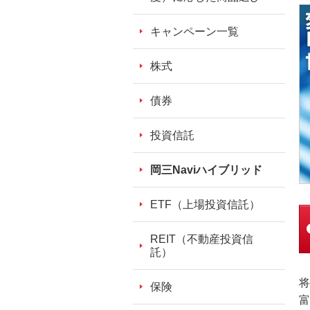
ッ
ダ
キャンペーン一覧
情
報
株式
に
移
債券
動
し
投資信託
ま
す。
岡三Naviハイブリッド
本
文
ETF（上場投資信託）
に
移
REIT（不動産投資信
動
託）
し
将
ま
保険
富
す。