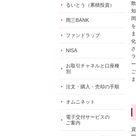
散
フ
るいとう（累積投資）
知
ッ
岡
タ
岡三BANK
を
情
ま
報
ファンドラップ
化
に
さ
移
NISA
ラ
動
ー
し
お取引チャネルと口座種
別
ご
ま
ま
す。
注文・購入・売却の手順
オムニネット
電子交付サービスの
ご案内
資