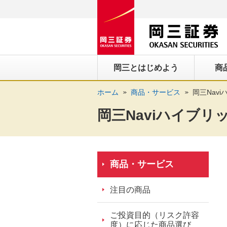
ペ
ペ
こ
ペ
こ
こ
ペ
こ
ー
ー
こ
ー
こ
こ
ー
の
ジ
ジ
か
ジ
か
か
ジ
ペ
の
内
ら
の
ら
ら
の
ー
先
を
ヘ
現
本
フ
終
ジ
岡三とはじめよう
商
頭
移
ッ
在
文
ッ
わ
の
に
動
ダ
地
に
タ
り
上
ホーム
商品・サービス
岡三Nav
な
す
情
に
な
情
に
部
り
る
報
な
り
報
な
へ
岡三Naviハイブリ
ま
た
に
り
ま
に
り
戻
す。
め
な
ま
す。
な
ま
り
の
り
す。
り
す。
ま
リ
ま
ま
す。
商品・サービス
ン
す。
す。
ク
注目の商品
で
す。
ご投資目的（リスク許容
ヘ
度）に応じた商品選び