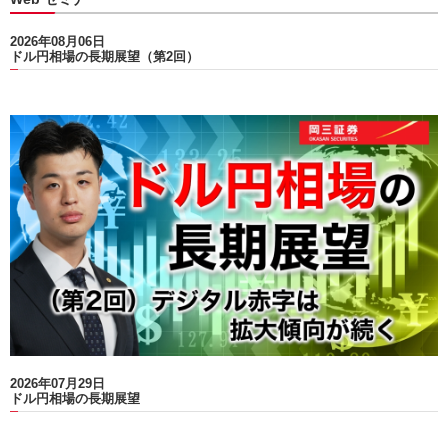
動
し
2026年08月06日
ま
ドル円相場の長期展望（第2回）
す。
本
文
に
移
動
し
ま
す。
フ
ッ
タ
情
報
に
移
動
2026年07月29日
し
ドル円相場の長期展望
ま
す。