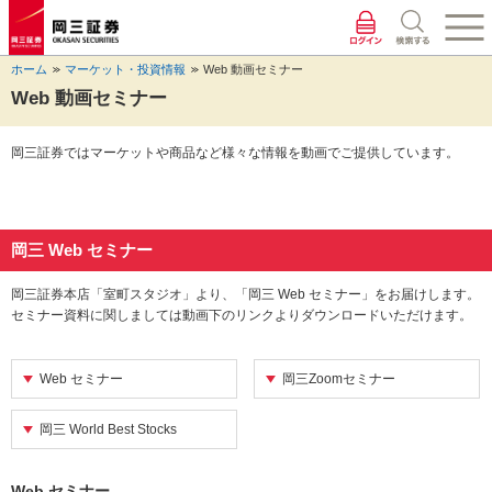
ペ
ペ
こ
ペ
こ
こ
ペ
こ
ー
ー
こ
ー
こ
こ
ー
の
ジ
ジ
か
ジ
か
か
ジ
ペ
ホーム
マーケット・投資情報
Web 動画セミナー
の
内
ら
の
ら
ら
の
ー
先
を
ヘ
現
本
フ
終
ジ
Web 動画セミナー
頭
移
ッ
在
文
ッ
わ
の
に
動
ダ
地
に
タ
り
上
岡三証券ではマーケットや商品など様々な情報を動画でご提供しています。
な
す
情
に
な
情
に
部
り
る
報
な
り
報
な
へ
ま
た
に
り
ま
に
り
戻
す。
め
な
ま
す。
な
ま
り
の
り
す。
り
す。
ま
岡三 Web セミナー
リ
ま
ま
す。
ン
す。
す。
岡三証券本店「室町スタジオ」より、「岡三 Web セミナー」をお届けします。
ク
セミナー資料に関しましては動画下のリンクよりダウンロードいただけます。
で
す。
ヘ
Web セミナー
岡三Zoomセミナー
ッ
ダ
情
岡三 World Best Stocks
報
に
移
Web セミナー