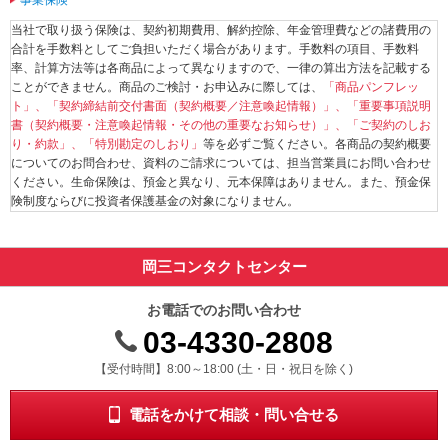
事業保険
当社で取り扱う保険は、契約初期費用、解約控除、年金管理費などの諸費用の
合計を手数料としてご負担いただく場合があります。手数料の項目、手数料
率、計算方法等は各商品によって異なりますので、一律の算出方法を記載する
ことができません。商品のご検討・お申込みに際しては、
「商品パンフレッ
ト」、「契約締結前交付書面（契約概要／注意喚起情報）」、「重要事項説明
書（契約概要・注意喚起情報・その他の重要なお知らせ）」、「ご契約のしお
り・約款」、「特別勘定のしおり」
等を必ずご覧ください。各商品の契約概要
についてのお問合わせ、資料のご請求については、担当営業員にお問い合わせ
ください。生命保険は、預金と異なり、元本保障はありません。また、預金保
険制度ならびに投資者保護基金の対象になりません。
岡三コンタクトセンター
お電話でのお問い合わせ
03-4330-2808
受付時間 8時から18時 ドニチシュクジツを除く
【受付時間】8:00～18:00 (土・日・祝日を除く)
電話をかけて相談・問い合せる