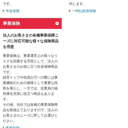
です。
内します。
動
し
年金保険
一時払終身保険
ま
す。
事業保険
本
文
法人のお客さまの各種事業保障ニ
に
ーズに対応可能な様々な保険商品
移
を用意
動
し
事業保険は、事業運営上の様々なリ
ま
スクを回避する手段として、法人の
す。
お客さまのお役に立つ生命保険商品
フ
です。
ッ
経営トップや役員が万一の際には事
タ
業継続のための保障として重要な役
情
割を果たし、一方では、従業員の福
報
利厚生充実に役立つ商品もありま
に
す。
移
その他、当社では各種の事業保険商
動
品を取揃えておりますので、法人の
し
お客さまのニーズに即してお選びく
ま
ださい。
す。