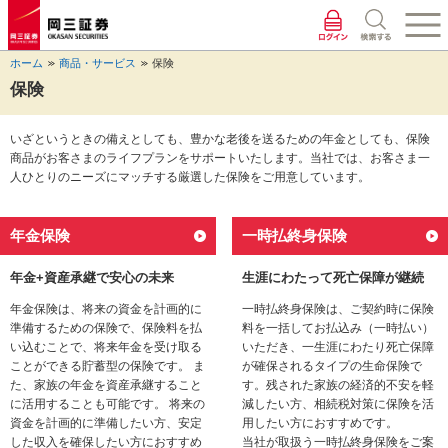
ペ
ペ
こ
ペ
こ
こ
ペ
こ
ー
ー
こ
ー
こ
こ
ー
の
ジ
ジ
か
ジ
か
か
ジ
ペ
ホーム
商品・サービス
保険
の
内
ら
の
ら
ら
の
ー
先
を
ヘ
現
本
フ
終
ジ
保険
頭
移
ッ
在
文
ッ
わ
の
に
動
ダ
地
に
タ
り
上
いざというときの備えとしても、豊かな老後を送るための年金としても、保険
な
す
情
に
な
情
に
部
商品がお客さまのライフプランをサポートいたします。当社では、お客さま一
り
る
報
な
り
報
な
へ
人ひとりのニーズにマッチする厳選した保険をご用意しています。
ま
た
に
り
ま
に
り
戻
す。
め
な
ま
す。
な
ま
り
の
り
す。
り
す。
ま
年金保険
一時払終身保険
リ
ま
ま
す。
ン
す。
す。
ク
年金+資産承継で安心の未来
生涯にわたって死亡保障が継続
で
年金保険は、将来の資金を計画的に
一時払終身保険は、ご契約時に保険
す。
準備するための保険で、保険料を払
料を一括してお払込み（一時払い）
ヘ
い込むことで、将来年金を受け取る
いただき、一生涯にわたり死亡保障
ッ
ことができる貯蓄型の保険です。 ま
が確保されるタイプの生命保険で
ダ
た、家族の年金を資産承継すること
す。残された家族の経済的不安を軽
情
に活用することも可能です。 将来の
減したい方、相続税対策に保険を活
報
資金を計画的に準備したい方、安定
用したい方におすすめです。
に
した収入を確保したい方におすすめ
当社が取扱う一時払終身保険をご案
移