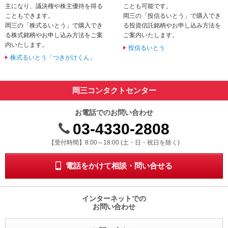
主になり、議決権や株主優待を得る
ことも可能です。
動
こともできます。
岡三の「投信るいとう」で購入でき
し
岡三の「株式るいとう」で購入でき
る投資信託銘柄やお申し込み方法を
ま
る株式銘柄やお申し込み方法をご案
ご案内いたします。
す。
内いたします。
本
投信るいとう
文
株式るいとう「つきがけくん」
に
移
動
岡三コンタクトセンター
し
ま
お電話でのお問い合わせ
す。
03-4330-2808
フ
ッ
受付時間 8時から18時 ドニチシュクジツを除く
【受付時間】8:00～18:00 (土・日・祝日を除く)
タ
情
報
電話をかけて相談・問い合せる
に
移
動
インターネットでの
し
お問い合わせ
ま
す。