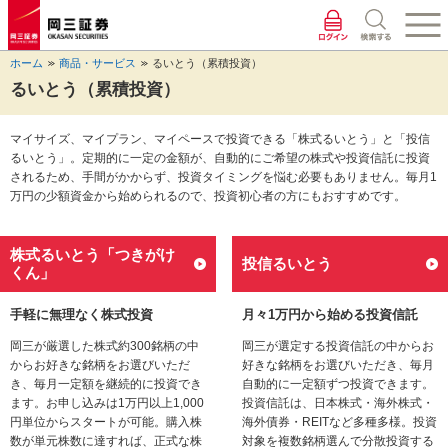
ペ
ペ
こ
ペ
こ
こ
ペ
こ
ー
ー
こ
ー
こ
こ
ー
の
ジ
ジ
か
ジ
か
か
ジ
ペ
ホーム
商品・サービス
るいとう（累積投資）
の
内
ら
の
ら
ら
の
ー
先
を
ヘ
現
本
フ
終
ジ
るいとう（累積投資）
頭
移
ッ
在
文
ッ
わ
の
に
動
ダ
地
に
タ
り
上
マイサイズ、マイプラン、マイペースで投資できる「株式るいとう」と「投信
な
す
情
に
な
情
に
部
るいとう」。定期的に一定の金額が、自動的にご希望の株式や投資信託に投資
り
る
報
な
り
報
な
へ
されるため、手間がかからず、投資タイミングを悩む必要もありません。毎月1
ま
た
に
り
ま
に
り
戻
万円の少額資金から始められるので、投資初心者の方にもおすすめです。
す。
め
な
ま
す。
な
ま
り
の
り
す。
り
す。
ま
リ
ま
ま
す。
株式るいとう「つきがけ
ン
す。
す。
投信るいとう
くん」
ク
で
す。
手軽に無理なく株式投資
月々1万円から始める投資信託
ヘ
岡三が厳選した株式約300銘柄の中
岡三が選定する投資信託の中からお
ッ
からお好きな銘柄をお選びいただ
好きな銘柄をお選びいただき、毎月
ダ
き、毎月一定額を継続的に投資でき
自動的に一定額ずつ投資できます。
情
ます。お申し込みは1万円以上1,000
投資信託は、日本株式・海外株式・
報
円単位からスタートが可能。購入株
海外債券・REITなど多種多様。投資
に
数が単元株数に達すれば、正式な株
対象を複数銘柄選んで分散投資する
移