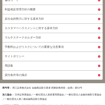
倫理コード
利益相反管理方針の概要
反社会的勢力に対する基本方針
カスタマーハラスメントに対する基本方針
マルチステークホルダー方針
手数料およびリスクについての重要な注意事項
サイトポリシー
用語集
貸付条件等の掲示
商号等
岡三証券株式会社 金融商品取引業者 関東財務局長（金商）第53号
加入協会
日本証券業協会／一般社団法人資産運用業協会／一般社団法人金融先物取引業協会
／一般社団法人第二種金融商品取引業協会