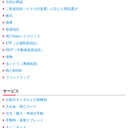
注目の商品
動
ご投資目的（リスク許容度）に応じた商品選び
し
ま
株式
す。
債券
本
投資信託
文
岡三Naviハイブリッド
に
移
ETF（上場投資信託）
動
REIT（不動産投資信託）
し
保険
ま
るいとう（累積投資）
す。
フ
岡三BANK
ッ
ファンドラップ
タ
情
サービス
報
に
お取引チャネルと口座種別
移
入出金・岡三カード
動
し
注文・購入・売却の手順
ま
手数料・為替スプレッド
す。
オムニネット