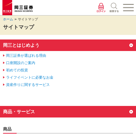
ペ
ペ
こ
ペ
こ
こ
ペ
こ
ー
ー
こ
ー
こ
こ
ー
の
ジ
ジ
か
ジ
か
か
ジ
ペ
ホーム
サイトマップ
の
内
ら
の
ら
ら
の
ー
先
を
ヘ
現
本
フ
終
ジ
サイトマップ
頭
移
ッ
在
文
ッ
わ
の
に
動
ダ
地
に
タ
り
上
な
す
情
に
な
情
に
部
岡三とはじめよう
り
る
報
な
り
報
な
へ
ま
た
に
り
ま
に
り
戻
岡三証券が選ばれる理由
す。
め
な
ま
す。
な
ま
り
口座開設のご案内
の
り
す。
り
す。
ま
初めての投資
リ
ま
ま
す。
ライフイベントに必要なお金
ン
す。
す。
ク
資産作りに関するサービス
で
す。
ヘ
ッ
商品・サービス
ダ
情
報
商品
に
移