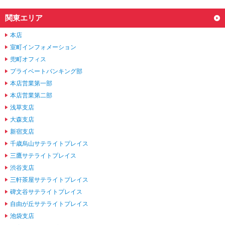
動
関東エリア
し
ま
本店
す。
本
室町インフォメーション
文
兜町オフィス
に
プライベートバンキング部
移
本店営業第一部
動
し
本店営業第二部
ま
浅草支店
す。
大森支店
フ
新宿支店
ッ
タ
千歳烏山サテライトプレイス
情
三鷹サテライトプレイス
報
渋谷支店
に
三軒茶屋サテライトプレイス
移
動
碑文谷サテライトプレイス
し
自由が丘サテライトプレイス
ま
池袋支店
す。