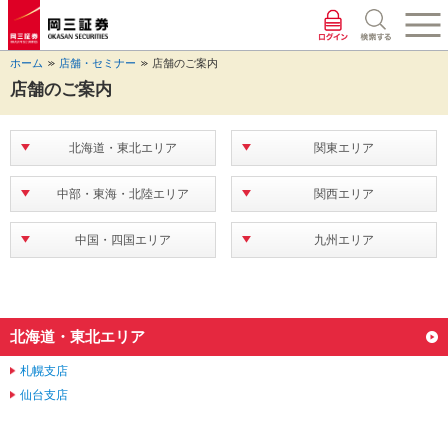
ペ
ペ
こ
ペ
こ
こ
ペ
こ
ー
ー
こ
ー
こ
こ
ー
の
ジ
ジ
か
ジ
か
か
ジ
ペ
ホーム
店舗・セミナー
店舗のご案内
の
内
ら
の
ら
ら
の
ー
先
を
ヘ
現
本
フ
終
ジ
店舗のご案内
頭
移
ッ
在
文
ッ
わ
の
に
動
ダ
地
に
タ
り
上
な
す
情
に
な
情
に
部
北海道・東北エリア
関東エリア
り
る
報
な
り
報
な
へ
ま
た
に
り
ま
に
り
戻
中部・東海・北陸エリア
関西エリア
す。
め
な
ま
す。
な
ま
り
の
り
す。
り
す。
ま
リ
ま
ま
す。
中国・四国エリア
九州エリア
ン
す。
す。
ク
で
す。
ヘ
北海道・東北エリア
ッ
ダ
札幌支店
情
仙台支店
報
に
移