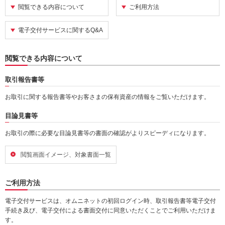
閲覧できる内容について
ご利用方法
動
し
ま
電子交付サービスに関するQ&A
す。
本
文
閲覧できる内容について
に
移
取引報告書等
動
し
お取引に関する報告書等やお客さまの保有資産の情報をご覧いただけます。
ま
す。
目論見書等
フ
ッ
お取引の際に必要な目論見書等の書面の確認がよりスピーディになります。
タ
情
閲覧画面イメージ、対象書面一覧
報
に
移
ご利用方法
動
し
電子交付サービスは、オムニネットの初回ログイン時、取引報告書等電子交付
ま
手続き及び、電子交付による書面交付に同意いただくことでご利用いただけま
す。
す。