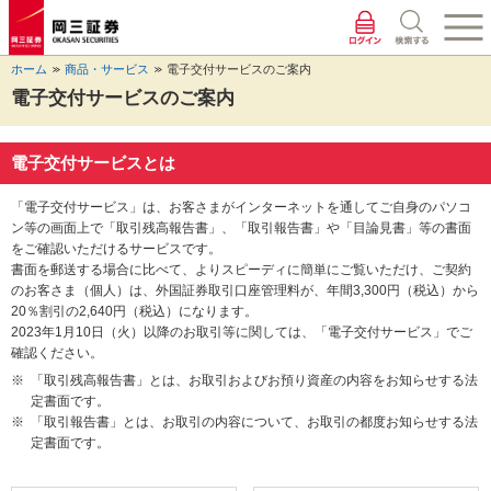
ペ
ペ
こ
ペ
こ
こ
ペ
こ
ー
ー
こ
ー
こ
こ
ー
の
ジ
ジ
か
ジ
か
か
ジ
ペ
ホーム
商品・サービス
電子交付サービスのご案内
の
内
ら
の
ら
ら
の
ー
先
を
ヘ
現
本
フ
終
ジ
電子交付サービスのご案内
頭
移
ッ
在
文
ッ
わ
の
に
動
ダ
地
に
タ
り
上
な
す
情
に
な
情
に
部
電子交付サービスとは
り
る
報
な
り
報
な
へ
ま
た
に
り
ま
に
り
戻
「電子交付サービス」は、お客さまがインターネットを通してご自身のパソコ
す。
め
な
ま
す。
な
ま
り
ン等の画面上で「取引残高報告書」、「取引報告書」や「目論見書」等の書面
の
り
す。
り
す。
ま
をご確認いただけるサービスです。
リ
ま
ま
す。
書面を郵送する場合に比べて、よりスピーディに簡単にご覧いただけ、ご契約
ン
す。
す。
のお客さま（個人）は、外国証券取引口座管理料が、年間3,300円（税込）から
ク
20％割引の2,640円（税込）になります。
で
2023年1月10日（火）以降のお取引等に関しては、「電子交付サービス」でご
す。
確認ください。
ヘ
「取引残高報告書」とは、お取引およびお預り資産の内容をお知らせする法
ッ
定書面です。
ダ
「取引報告書」とは、お取引の内容について、お取引の都度お知らせする法
情
定書面です。
報
に
移