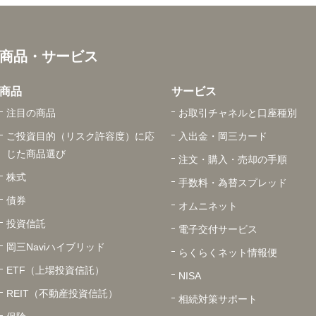
商品・サービス
商品
サービス
注目の商品
お取引チャネルと口座種別
ご投資目的（リスク許容度）に応
入出金・岡三カード
じた商品選び
注文・購入・売却の手順
株式
手数料・為替スプレッド
債券
オムニネット
投資信託
電子交付サービス
岡三Naviハイブリッド
らくらくネット情報便
ETF（上場投資信託）
NISA
REIT（不動産投資信託）
相続対策サポート