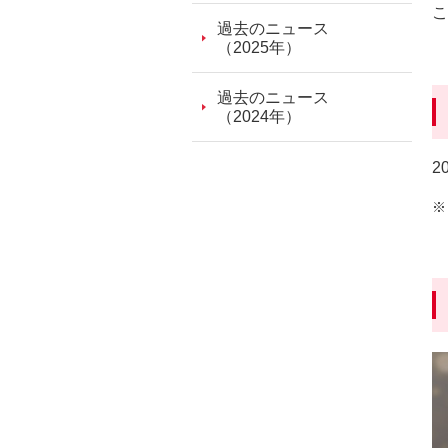
こ
ッ
過去のニュース
ダ
（2025年）
情
報
過去のニュース
に
（2024年）
移
動
2
し
ま
す。
本
文
に
移
動
し
ま
す。