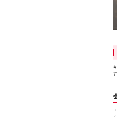
フ
ッ
タ
情
報
に
移
動
し
ま
今
す。
す
「