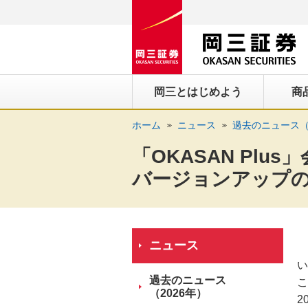
ペ
ペ
こ
ペ
こ
こ
ペ
こ
ー
ー
こ
ー
こ
こ
ー
の
ジ
ジ
か
ジ
か
か
ジ
ペ
の
内
ら
の
ら
ら
の
ー
先
を
ヘ
現
本
フ
終
ジ
岡三とはじめよう
商
頭
移
ッ
在
文
ッ
わ
の
に
動
ダ
地
に
タ
り
上
ホーム
ニュース
過去のニュース（
な
す
情
に
な
情
に
部
り
る
報
な
り
報
な
へ
「OKASAN Pl
ま
た
に
り
ま
に
り
戻
バージョンアップ
す。
め
な
ま
す。
な
ま
り
の
り
す。
り
す。
ま
リ
ま
ま
す。
ン
す。
す。
ニュース
ク
い
で
過去のニュース
こ
す。
（2026年）
2
ヘ