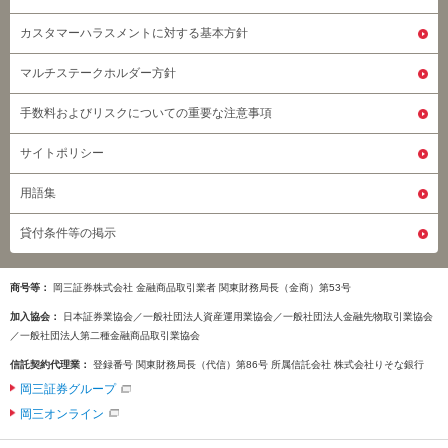
カスタマーハラスメントに対する基本方針
マルチステークホルダー方針
手数料およびリスクについての重要な注意事項
サイトポリシー
用語集
貸付条件等の掲示
商号等
岡三証券株式会社 金融商品取引業者 関東財務局長（金商）第53号
加入協会
日本証券業協会／一般社団法人資産運用業協会／一般社団法人金融先物取引業協会
／一般社団法人第二種金融商品取引業協会
信託契約代理業
登録番号 関東財務局長（代信）第86号 所属信託会社 株式会社りそな銀行
岡三証券グループ
岡三オンライン