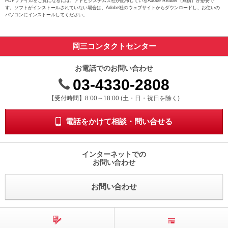
PDFファイルをご覧になるには、アドビシステムズ社が配布しているAdobe Reader（無償）が必要で
動
す。ソフトがインストールされていない場合は、Adobe社のウェブサイトからダウンロードし、お使いの
パソコンにインストールしてください。
し
ま
す。
岡三コンタクトセンター
本
文
に
お電話でのお問い合わせ
移
03-4330-2808
動
し
受付時間 8時から18時 ドニチシュクジツを除く
【受付時間】8:00～18:00 (土・日・祝日を除く)
ま
す。
電話をかけて相談・問い合せる
フ
ッ
タ
情
インターネットでの
お問い合わせ
報
に
移
お問い合わせ
動
し
ま
す。