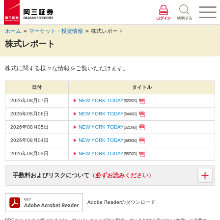
ペ
ペ
こ
ペ
こ
こ
ペ
こ
ー
ー
こ
ー
こ
こ
ー
の
ジ
ジ
か
ジ
か
か
ジ
ペ
ホーム
マーケット・投資情報
株式レポート
の
内
ら
の
ら
ら
の
ー
先
を
ヘ
現
本
フ
終
ジ
株式レポート
頭
移
ッ
在
文
ッ
わ
の
に
動
ダ
地
に
タ
り
上
株式に関する様々な情報をご覧いただけます。
な
す
情
に
な
情
に
部
り
る
報
な
り
報
な
へ
日付
タイトル
ま
た
に
り
ま
に
り
戻
す。
め
な
ま
す。
な
ま
り
2026年08月07日
NEW YORK TODAY
[522KB]
の
り
す。
り
す。
ま
2026年08月06日
NEW YORK TODAY
[544KB]
リ
ま
ま
す。
ン
す。
す。
2026年08月05日
NEW YORK TODAY
[521KB]
ク
2026年08月04日
NEW YORK TODAY
[690KB]
で
す。
2026年08月03日
NEW YORK TODAY
[557KB]
ヘ
ッ
手数料およびリスクについて
（必ずお読みください）
ダ
情
報
Adobe Readerのダウンロード
に
移