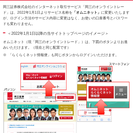
動
岡三証券株式会社のインターネット取引サービス「岡三のオンライントレー
し
ド」は、2022年1月1日よりサービス名称を
「オムニネット」
に変更いたします
ま
が、ログイン方法やサービス内容に変更はなく、お使いの口座番号とパスワー
す。
ドも変わりません。
本
文
＜2022年1月1日以降の当サイトトップページのイメージ＞
に
オムニネット（現「岡三のオンライントレード」）は、下図のボタンよりお進
移
みいただけます。（現在と同じ配置です）
動
「らくらくネット情報便」も同じボタンからログインいただけます。
し
ま
す。
フ
ッ
タ
情
報
に
移
動
し
ま
す。