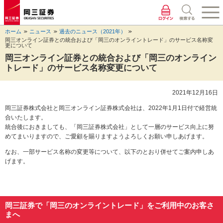
ペ
ペ
こ
ペ
こ
こ
ペ
こ
ー
ー
こ
ー
こ
こ
ー
の
ジ
ジ
か
ジ
か
か
ジ
ペ
ホーム
ニュース
過去のニュース（2021年）
の
内
ら
の
ら
ら
の
ー
岡三オンライン証券との統合および「岡三のオンライントレード」のサービス名称変
先
を
ヘ
現
本
フ
終
ジ
更について
頭
移
ッ
在
文
ッ
わ
の
岡三オンライン証券との統合および「岡三のオンライン
に
動
ダ
地
に
タ
り
上
トレード」の
サービス名称変更について
な
す
情
に
な
情
に
部
り
る
報
な
り
報
な
へ
ま
た
に
り
ま
に
り
戻
2021年12月16日
す。
め
な
ま
す。
な
ま
り
岡三証券株式会社と岡三オンライン証券株式会社は、2022年1月1日付で経営統
の
り
す。
り
す。
ま
合いたします。
リ
ま
ま
す。
統合後におきましても、「岡三証券株式会社」として一層のサービス向上に努
ン
す。
す。
めてまいりますので、ご愛顧を賜りますようよろしくお願い申しあげます。
ク
で
なお、一部サービス名称の変更等について、以下のとおり併せてご案内申しあ
す。
げます。
ヘ
ッ
ダ
情
報
岡三証券で「岡三のオンライントレード」をご利用中のお客さ
に
まへ
移