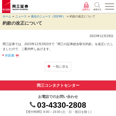
ペ
ペ
こ
ペ
こ
こ
ペ
こ
ー
ー
こ
ー
こ
こ
ー
の
ジ
ジ
か
ジ
か
か
ジ
ペ
ホーム
ニュース
過去のニュース（2023年）
約款の改正について
の
内
ら
の
ら
ら
の
ー
先
を
ヘ
現
本
フ
終
ジ
約款の改正について
頭
移
ッ
在
文
ッ
わ
の
に
動
ダ
地
に
タ
り
上
2023年12月29日
な
す
情
に
な
情
に
部
り
る
報
な
り
報
な
へ
岡三証券では、2023年12月29日付で「岡三の証券総合取引約款」を改正いたし
ま
た
に
り
ま
に
り
戻
ましたので、ご案内申しあげます。
す。
め
な
ま
す。
な
ま
り
約款集
の
り
す。
り
す。
ま
リ
ま
ま
す。
ン
す。
す。
一覧に戻る
ク
で
す。
岡三コンタクトセンター
ヘ
ッ
ダ
お電話でのお問い合わせ
情
03-4330-2808
報
に
受付時間 8時から18時 ドニチシュクジツを除く
【受付時間】8:00～18:00 (土・日・祝日を除く)
移