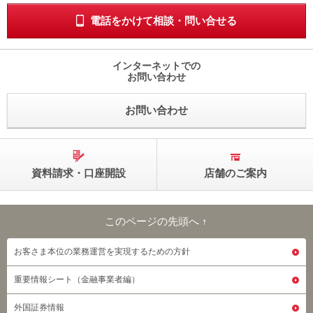
動
電話をかけて相談・問い合せる
し
ま
す。
本
インターネットでの
お問い合わせ
文
に
移
お問い合わせ
動
し
ま
す。
フ
資料請求・口座開設
店舗のご案内
ッ
タ
情
このページの先頭へ ↑
報
このページの先頭へ
に
移
お客さま本位の業務運営を実現するための方針
動
し
重要情報シート（金融事業者編）
ま
す。
外国証券情報