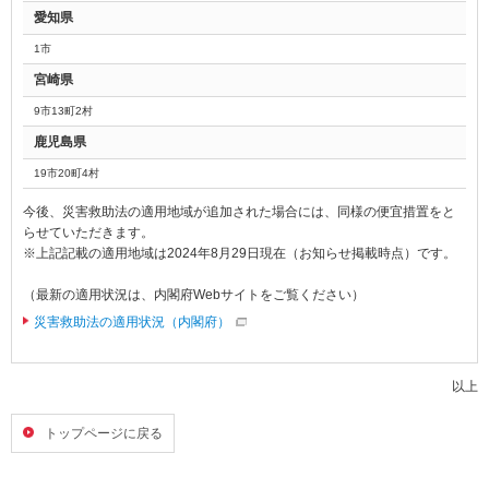
愛知県
動
し
1市
ま
宮崎県
す。
本
9市13町2村
文
鹿児島県
に
移
19市20町4村
動
し
今後、災害救助法の適用地域が追加された場合には、同様の便宜措置をと
ま
らせていただきます。
す。
※上記記載の適用地域は2024年8月29日現在（お知らせ掲載時点）です。
フ
ッ
（最新の適用状況は、内閣府Webサイトをご覧ください）
タ
災害救助法の適用状況（内閣府）
情
報
に
以上
移
動
し
トップページに戻る
ま
す。