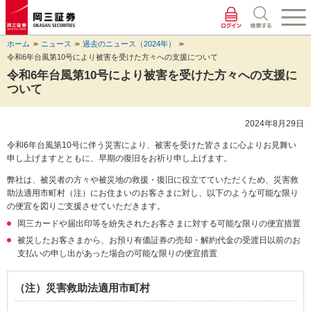
ペ
ペ
こ
ペ
こ
こ
ペ
こ
ー
ー
こ
ー
こ
こ
ー
の
ジ
ジ
か
ジ
か
か
ジ
ペ
ホーム
ニュース
過去のニュース（2024年）
の
内
ら
の
ら
ら
の
ー
令和6年台風第10号により被害を受けた方々への支援について
先
を
ヘ
現
本
フ
終
ジ
頭
移
ッ
在
文
ッ
わ
の
令和6年台風第10号により被害を受けた方々への支援に
に
動
ダ
地
に
タ
り
上
ついて
な
す
情
に
な
情
に
部
り
る
報
な
り
報
な
へ
2024年8月29日
ま
た
に
り
ま
に
り
戻
す。
め
な
ま
す。
な
ま
り
令和6年台風第10号に伴う災害により、被害を受けた皆さまに心よりお見舞い
の
り
す。
り
す。
ま
申し上げますとともに、早期の復旧をお祈り申し上げます。
リ
ま
ま
す。
ン
す。
す。
弊社は、被災者の方々や被災地の救援・復旧に役立てていただくため、災害救
ク
助法適用市町村（注）にお住まいのお客さまに対し、以下のような可能な限り
で
の便宜を図りご支援させていただきます。
す。
岡三カードや届出印等を紛失されたお客さまに対する可能な限りの便宜措置
ヘ
被災したお客さまから、お預り有価証券の売却・解約代金の受渡日以前のお
ッ
支払いの申し出があった場合の可能な限りの便宜措置
ダ
情
報
（注）災害救助法適用市町村
に
移