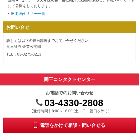
企業 IR セミナーや決算説明会、会社紹介の動画を撮影し、弊社 Web サイト
動
にて公開をしております。
し
IR 動画セミナー一覧
ま
す。
お問い合せ
本
文
に
詳しくは以下の担当部署までお問い合せください。
移
岡三証券 企業公開部
動
TEL
03-3275-8213
し
ま
す。
フ
岡三コンタクトセンター
ッ
タ
お電話でのお問い合わせ
情
報
03-4330-2808
に
受付時間 8時から18時 ドニチシュクジツを除く
【受付時間】8:00～18:00 (土・日・祝日を除く)
移
動
し
電話をかけて相談・問い合せる
ま
す。