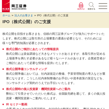
ペ
ペ
こ
ペ
こ
こ
ペ
こ
ー
ー
こ
ー
こ
こ
ー
の
ジ
ジ
か
ジ
か
か
ジ
ペ
ホーム
法人のお客さま
IPO（株式公開）のご支援
の
内
ら
の
ら
ら
の
ー
先
を
ヘ
現
本
フ
終
ジ
IPO（株式公開）のご支援
頭
移
ッ
在
文
ッ
わ
の
に
動
ダ
地
に
タ
り
上
株式公開を目指すお客さまを、信頼の岡三証券グループが強力にサポートいた
な
す
情
に
な
情
に
部
します。株式公開には取引所の上場審査の通過が必要となり、そのためには
り
る
報
な
り
報
な
へ
様々な専門的知識が必要とされます。
ま
た
に
り
ま
に
り
戻
す。
め
な
ま
す。
な
ま
り
株式公開のご検討にあたっての情報提供
の
り
す。
り
す。
ま
株式公開には資金調達など大きなメリットがありますが、各取引所が定める
リ
ま
ま
す。
上場基準を満たす必要があるなど様々なハードルがあります。企業経営者が
ン
す。
す。
ご検討にあたって必要な情報を提供いたします。
ク
株式公開準備コンサルティング
で
株式公開準備においては、社内諸規定の整備、予算管理制度の導入などが重
す。
要になります。こうした社内体制整備のお手伝いや資本政策の策定などを、
ヘ
コンサルティング契約のうえでお手伝いいたします。
ッ
株式公開時の個人投資家・機関投資家へのご案内
ダ
弊社にて引受させていただいた株式は、全国販売網を通じて、多くの個人投
情
資家・機関投資家へご案内いたします。
報
に
IR セミナー動画
移