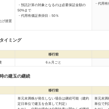
・代用有
・預託計算の対象となるのは必要保証金額の
50%まで
・代用有価証券掛目：50％
上げ措置
タイミング
移行前
費
6ヵ月ごと
時の建玉の継続
移行前
単元未満株が発生しない場合は継続可能（建約
単元未満
定日単位で建玉を合算して判定）
単位で判