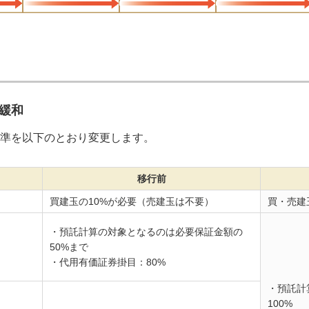
緩和
準を以下のとおり変更します。
移行前
買建玉の10%が必要（売建玉は不要）
買・売建
・預託計算の対象となるのは必要保証金額の
50%まで
・代用有価証券掛目：80%
・預託計
100%