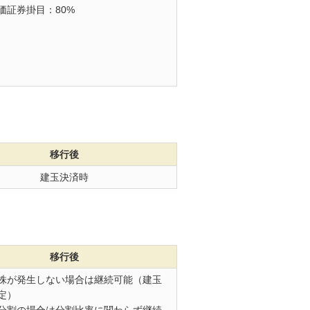
価証券掛目：80%
移行後
建玉決済時
移行後
株が発生しない場合は継続可能（建玉
定）