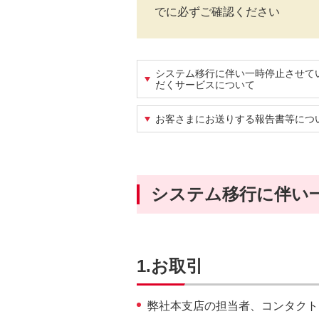
ッ
でに必ずご確認ください
ダ
情
報
システム移行に伴い一時停止させて
に
だくサービスについて
移
動
お客さまにお送りする報告書等につ
し
ま
す。
本
システム移行に伴い
文
に
移
動
1.お取引
し
ま
弊社本支店の担当者、コンタクト
す。