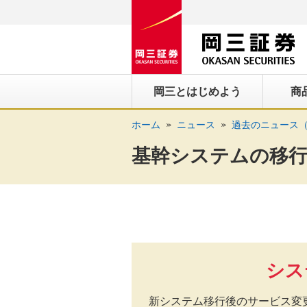
ペ
ペ
こ
ペ
こ
こ
ペ
こ
ー
ー
こ
ー
こ
こ
ー
の
ジ
ジ
か
ジ
か
か
ジ
ペ
の
内
ら
の
ら
ら
の
ー
先
を
ヘ
現
本
フ
終
ジ
岡三とはじめよう
商
頭
移
ッ
在
文
ッ
わ
の
に
動
ダ
地
に
タ
り
上
ホーム
ニュース
過去のニュース（
な
す
情
に
な
情
に
部
り
る
報
な
り
報
な
へ
基幹システムの移
ま
た
に
り
ま
に
り
戻
す。
め
な
ま
す。
な
ま
り
の
り
す。
り
す。
ま
リ
ま
ま
す。
ン
す。
す。
ク
で
シス
す。
ヘ
新システム移行後のサービス変