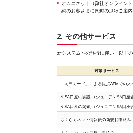
オムニネット（弊社オンライント
フ
約のお客さまに同封の別紙ご案内
ッ
タ
情
報
2. その他サービス
に
移
新システムへの移行に伴い、以下の
動
し
対象サービス
ま
す。
「岡三カード」による提携ATMでの入
NISA口座の開設 （ジュニアNISA口座
NISA口座の閉鎖 （ジュニアNISA口座
らくらくネット情報便の新規お申込み
オムニネットの新規お申込み