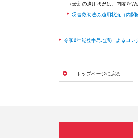
（最新の適用状況は、内閣府W
フ
ッ
災害救助法の適用状況（内閣
タ
情
報
令和6年能登半島地震によるコン
に
移
動
し
トップページに戻る
ま
す。