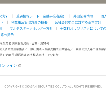
の方針
重要情報シート（金融事業者編）
外国証券情報
個
ード
利益相反管理方針の概要
反社会的勢力に対する基本方針
針
マルチステークホルダー方針
手数料およびリスクについて
件等の掲示
取引業者 関東財務局長（金商）第53号
法人資産運用業協会／一般社団法人金融先物取引業協会／一般社団法人第二種金融
信）第86号 所属信託会社 株式会社りそな銀行
オンライン
COPYRIGHT © OKASAN SECURITIES CO., LTD. ALL RIGHTS RESERVED.