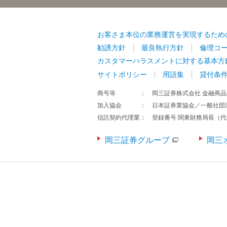
お客さま本位の業務運営を実現するため
勧誘方針
最良執行方針
倫理コ
カスタマーハラスメントに対する基本方
サイトポリシー
用語集
貸付条
商号等
岡三証券株式会社 金融商品
加入協会
日本証券業協会／一般社団
信託契約代理業
登録番号 関東財務局長（代
岡三証券グループ
岡三