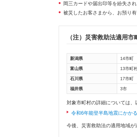
岡三カードや届出印等を紛失され
ッ
ダ
被災したお客さまから、お預り有
情
報
に
（注）災害救助法適用市
移
動
し
新潟県
14市町
ま
富山県
13市町
す。
石川県
17市町
本
文
福井県
3市
に
対象市町村の詳細については、
移
動
令和6年能登半島地震にかか
し
今後、災害救助法の適用地域が
ま
す。