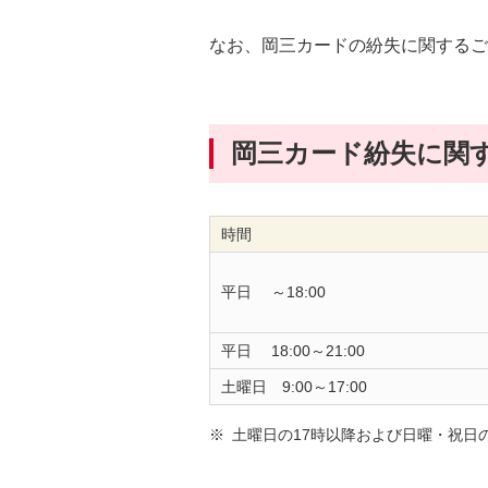
フ
ッ
なお、岡三カードの紛失に関するご
タ
情
報
岡三カード紛失に関
に
移
動
時間
し
ま
す。
平日 ～18:00
平日 18:00～21:00
土曜日 9:00～17:00
土曜日の17時以降および日曜・祝日