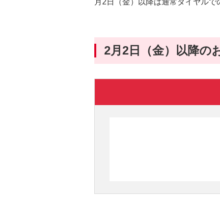
月2日（金）以降は通常ダイヤルで
ッ
ダ
情
報
2月2日（金）以降の
に
移
動
し
ま
す。
本
文
に
移
動
し
ま
す。