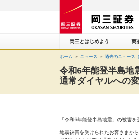
ペ
ペ
こ
ペ
こ
こ
ペ
こ
ー
ー
こ
ー
こ
こ
ー
の
ジ
ジ
か
ジ
か
か
ジ
ペ
の
内
ら
の
ら
ら
の
ー
先
を
ヘ
現
本
フ
終
ジ
岡三とはじめよう
商
頭
移
ッ
在
文
ッ
わ
の
に
動
ダ
地
に
タ
り
上
ホーム
ニュース
過去のニュース（
な
す
情
に
な
情
に
部
り
る
報
な
り
報
な
へ
令和6年能登半島地
ま
た
に
り
ま
に
り
戻
通常ダイヤルへの
す。
め
な
ま
す。
な
ま
り
の
り
す。
り
す。
ま
リ
ま
ま
す。
ン
す。
す。
ク
「令和6年能登半島地震」の被害を
で
す。
地震被害を受けられたお客さまから
ヘ