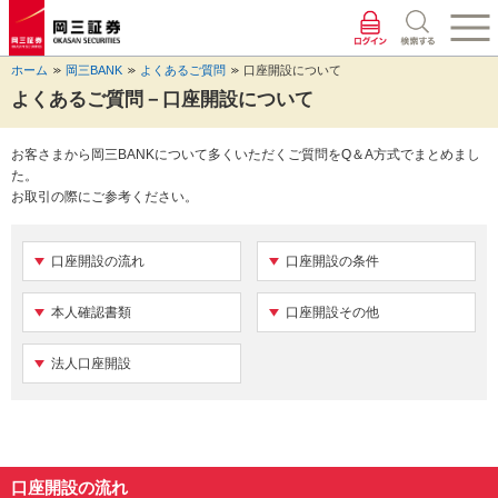
ペ
ペ
こ
ペ
こ
こ
ペ
こ
ー
ー
こ
ー
こ
こ
ー
の
ジ
ジ
か
ジ
か
か
ジ
ペ
ホーム
岡三BANK
よくあるご質問
口座開設について
の
内
ら
の
ら
ら
の
ー
先
を
ヘ
現
本
フ
終
ジ
よくあるご質問－口座開設について
頭
移
ッ
在
文
ッ
わ
の
に
動
ダ
地
に
タ
り
上
お客さまから岡三BANKについて多くいただくご質問をQ＆A方式でまとめまし
な
す
情
に
な
情
に
部
た。
り
る
報
な
り
報
な
へ
お取引の際にご参考ください。
ま
た
に
り
ま
に
り
戻
す。
め
な
ま
す。
な
ま
り
の
り
す。
り
す。
ま
口座開設の流れ
口座開設の条件
リ
ま
ま
す。
ン
す。
す。
ク
本人確認書類
口座開設その他
で
す。
法人口座開設
ヘ
ッ
ダ
情
報
に
口座開設の流れ
移