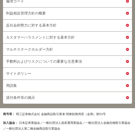
倫理コード
利益相反管理方針の概要
反社会的勢力に対する基本方針
カスタマーハラスメントに対する基本方針
マルチステークホルダー方針
手数料およびリスクについての重要な注意事項
サイトポリシー
用語集
貸付条件等の掲示
商号等
岡三証券株式会社 金融商品取引業者 関東財務局長（金商）第53号
加入協会
日本証券業協会／一般社団法人資産運用業協会／一般社団法人金融先物取引業協会
／一般社団法人第二種金融商品取引業協会