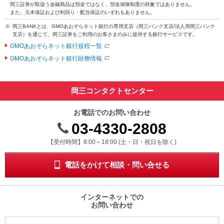
岡三証券が取扱う金融商品は預金ではなく、預金保険制度の対象ではありません。
また、元本保証および利回り・配当保証のいずれもありません。
岡三BANKとは、GMOあおぞらネット銀行の専用支店（岡三バンク支店/法人用岡三バンク
支店）を通じて、岡三証券をご利用のお客さまのみに提供する銀行サービスです。
GMOあおぞらネット銀行規程一覧
GMOあおぞらネット銀行財務情報
岡三コンタクトセンター
お電話でのお問い合わせ
03-4330-2808
受付時間 8時から18時 ドニチシュクジツを除く
【受付時間】8:00～18:00 (土・日・祝日を除く)
電話をかけて相談・問い合せる
インターネットでの
お問い合わせ