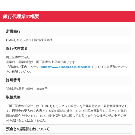
銀行代理業の概要
所属銀行
GMOあおぞらネット銀行株式会社
銀行代理業者
岡三証券株式会社
営業日・営業時間は、岡三証券各支店等に準じます。
『店舗のご案内』ページ（
https://www.okasan.co.jp/site/office/
）における各店舗のページ
をご確認ください。
許可番号
関東財務局長（銀代）第495号
取扱業務
「岡三証券株式会社」は「GMOあおぞらネット銀行」を所属銀行とする銀行代理業者とし
て、円預金の受入れを内容とする契約締結の媒介、および内国為替取引を内容とする契約
締結の媒介を行います。また、銀行代理行為に関してお客さまから金銭その他の財産の交
付を受けることはありません。
預金との誤認防止について