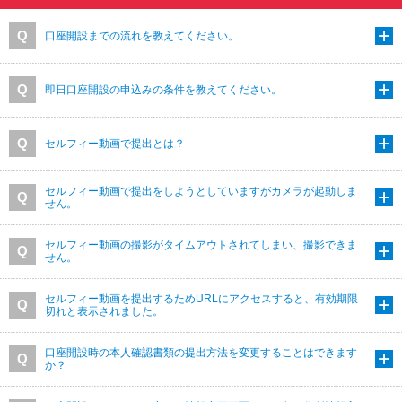
動
し
口座開設までの流れを教えてください。
ま
す。
本
即日口座開設の申込みの条件を教えてください。
文
に
移
セルフィー動画で提出とは？
動
し
ま
セルフィー動画で提出をしようとしていますがカメラが起動しま
す。
せん。
フ
ッ
セルフィー動画の撮影がタイムアウトされてしまい、撮影できま
タ
せん。
情
報
セルフィー動画を提出するためURLにアクセスすると、有効期限
に
切れと表示されました。
移
動
口座開設時の本人確認書類の提出方法を変更することはできます
し
か？
ま
す。