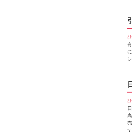
ひ
有
に
シ
ひ
日
高
売
て