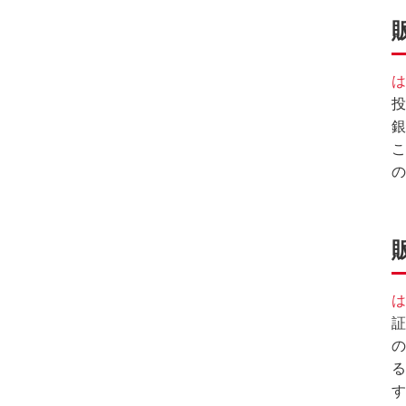
は
投
銀
こ
の
は
証
の
る
す