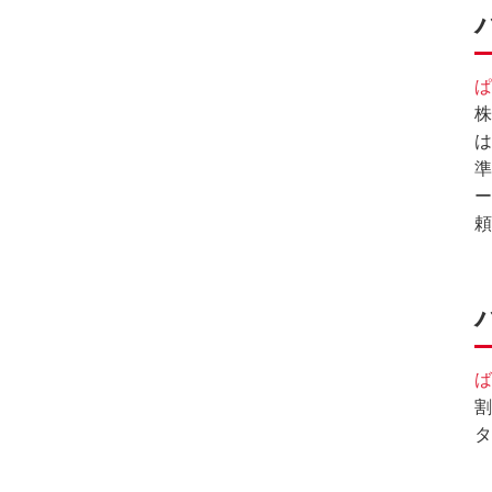
ぱ
株
は
準
ー
頼
ば
割
タ