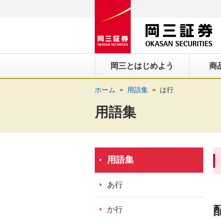
ペ
ペ
こ
ペ
こ
こ
ペ
こ
ー
ー
こ
ー
こ
こ
ー
の
ジ
ジ
か
ジ
か
か
ジ
ペ
の
内
ら
の
ら
ら
の
ー
先
を
ヘ
現
本
フ
終
ジ
岡三とはじめよう
商
頭
移
ッ
在
文
ッ
わ
の
に
動
ダ
地
に
タ
り
上
ホーム
用語集
は行
な
す
情
に
な
情
に
部
り
る
報
な
り
報
な
へ
用語集
ま
た
に
り
ま
に
り
戻
す。
め
な
ま
す。
な
ま
り
の
り
す。
り
す。
ま
リ
ま
ま
す。
用語集
ン
す。
す。
ク
あ行
で
す。
か行
ヘ