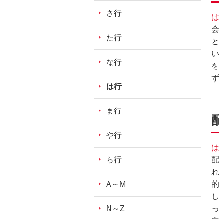
ッ
さ行
は
ダ
会
情
た行
と
報
い
に
な行
を
移
ず
動
は行
し
ま
ま行
す。
本
や行
文
は
に
ら行
配
移
れ
動
A～M
的
し
し
ま
N～Z
っ
す。