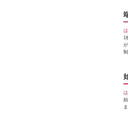
は
1
が
制
は
始
ま