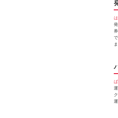
は
発
券
で
ま
ぱ
運
ク
運