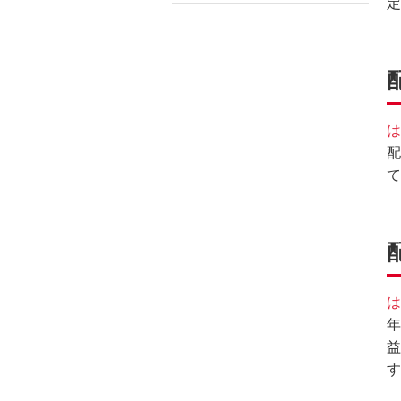
定
フ
ッ
タ
情
報
に
は
移
配
動
て
し
ま
す。
は
年
益
す