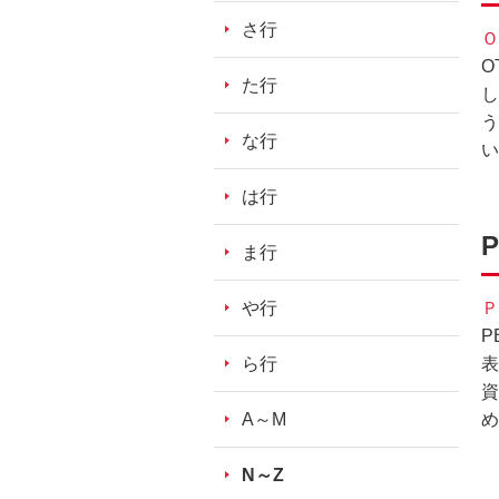
ッ
さ行
Ｏ
ダ
O
情
た行
し
報
う
に
な行
い
移
動
は行
し
ま
ま行
す。
本
や行
Ｐ
文
P
に
ら行
表
移
資
動
A～M
め
し
ま
N～Z
す。