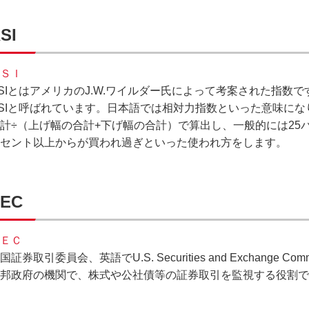
SI
ＳＩ
SIとはアメリカのJ.W.ワイルダー氏によって考案された指数です。Relat
SIと呼ばれています。日本語では相対力指数といった意味に
計÷（上げ幅の合計+下げ幅の合計）で算出し、一般的には25
セント以上からが買われ過ぎといった使われ方をします。
SEC
ＥＣ
国証券取引委員会、英語でU.S. Securities and Exchange 
邦政府の機関で、株式や公社債等の証券取引を監視する役割で