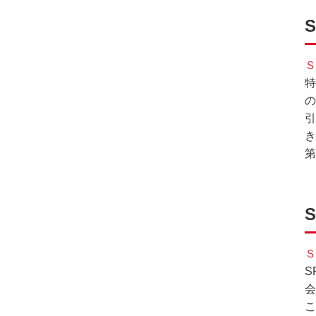
Ｓ
特
の
引
き
第
S
Ｓ
S
会
こ