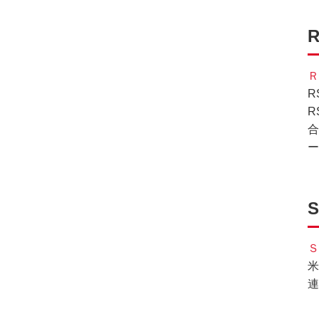
R
Ｒ
R
R
合
ー
Ｓ
米
連