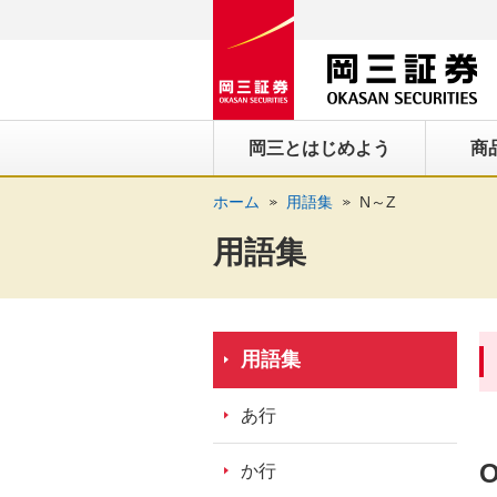
ペ
ペ
こ
ペ
こ
こ
ペ
こ
ー
ー
こ
ー
こ
こ
ー
の
ジ
ジ
か
ジ
か
か
ジ
ペ
の
内
ら
の
ら
ら
の
ー
先
を
ヘ
現
本
フ
終
ジ
岡三とはじめよう
商
頭
移
ッ
在
文
ッ
わ
の
に
動
ダ
地
に
タ
り
上
ホーム
用語集
N～Z
な
す
情
に
な
情
に
部
り
る
報
な
り
報
な
へ
用語集
ま
た
に
り
ま
に
り
戻
す。
め
な
ま
す。
な
ま
り
の
り
す。
り
す。
ま
リ
ま
ま
す。
用語集
ン
す。
す。
ク
あ行
で
す。
か行
ヘ