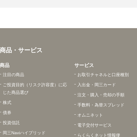
商品・サービス
商品
サービス
注目の商品
お取引チャネルと口座種別
ご投資目的（リスク許容度）に応
入出金・岡三カード
じた商品選び
注文・購入・売却の手順
株式
手数料・為替スプレッド
債券
オムニネット
投資信託
電子交付サービス
岡三Naviハイブリッド
らくらくネット情報便