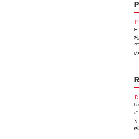
フ
ッ
タ
Ｐ
情
P
報
純
に
何
移
の
動
し
ま
す。
Ｒ
R
に
す
純