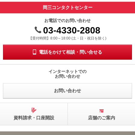
動
岡三コンタクトセンター
し
ま
お電話でのお問い合わせ
す。
03-4330-2808
本
文
受付時間 8時から18時 ドニチシュクジツを除く
【受付時間】8:00～18:00 (土・日・祝日を除く)
に
移
動
電話をかけて相談・問い合せる
し
ま
す。
インターネットでの
フ
お問い合わせ
ッ
タ
お問い合わせ
情
報
に
移
動
資料請求・口座開設
店舗のご案内
し
ま
す。