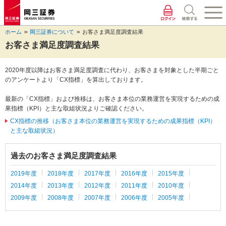
ペ
ペ
こ
ペ
こ
こ
ペ
こ
ー
ー
こ
ー
こ
こ
ー
の
ジ
ジ
か
ジ
か
か
ジ
ペ
ホーム
岡三証券について
お客さま満足度調査結果
の
内
ら
の
ら
ら
の
ー
先
を
ヘ
現
本
フ
終
ジ
お客さま満足度調査結果
頭
移
ッ
在
文
ッ
わ
の
に
動
ダ
地
に
タ
り
上
2020年度以降はお客さま満足度調査に代わり、お客さまを対象とした半期ごと
な
す
情
に
な
情
に
部
のアンケートより「CX指標」を算出しております。
り
る
報
な
り
報
な
へ
ま
た
に
り
ま
に
り
戻
最新の「CX指標」および推移は、お客さま本位の業務運営を実現するための成
す。
め
な
ま
す。
な
ま
り
果指標（KPI）と主な取組状況よりご確認ください。
の
り
す。
り
す。
ま
リ
ま
ま
す。
CX指標の推移（お客さま本位の業務運営を実現するための成果指標（KPI）
ン
す。
す。
と主な取組状況）
ク
で
過去のお客さま満足度調査結果
す。
ヘ
2019年度
2018年度
2017年度
2016年度
2015年度
ッ
2014年度
2013年度
2012年度
2011年度
2010年度
ダ
情
2009年度
2008年度
2007年度
2006年度
2005年度
報
に
移