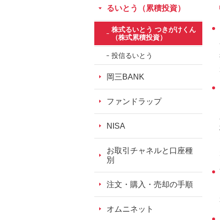
フ
るいとう（累積投資）
ッ
株式るいとう つきがけくん
タ
（株式累積投資）
情
投信るいとう
報
に
岡三BANK
移
動
ファンドラップ
し
ま
NISA
す。
お取引チャネルと口座種
別
注文・購入・売却の手順
オムニネット