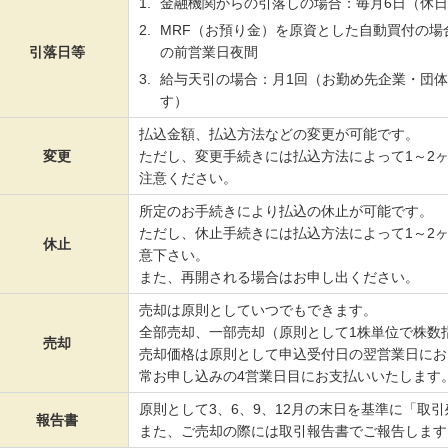
金融機関からの引落しの場合：毎月6日（休
MRF（お預り金）を原資とした自動買付の場
引落日等
の前営業日夜間
給与天引の場合：月1回（お勤め先企業・団
す）
払込金額、払込方法などの変更が可能です。
変更
ただし、変更手続きには払込方法によって1～2
注意ください。
所定のお手続きにより払込の休止が可能です。
ただし、休止手続きには払込方法によって1～2
休止
意下さい。
また、再開される場合はお申し出ください。
売却は原則としていつでもできます。
全部売却、一部売却（原則として1株単位で株数
売却
売却価格は原則として申込受付日の翌営業日にお
常お申し込みの4営業日目にお支払いいたします
原則として3、6、9、12月の末日を基準に「取
報告書
また、ご売却の際には取引報告書でご報告します