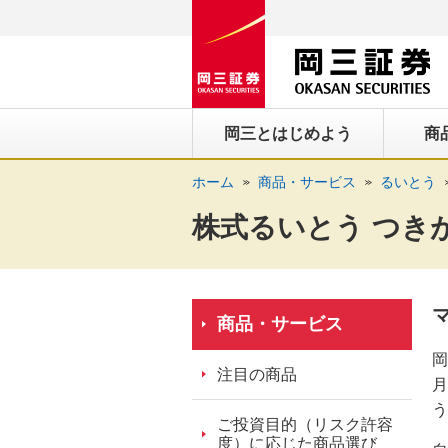
ペ
ペ
こ
ペ
こ
こ
ペ
こ
ー
ー
こ
ー
こ
こ
ー
の
ジ
ジ
か
ジ
か
か
ジ
ペ
の
内
ら
の
ら
ら
の
ー
先
を
ヘ
現
本
フ
終
ジ
岡三とはじめよう
商
頭
移
ッ
在
文
ッ
わ
の
に
動
ダ
地
に
タ
り
上
ホーム
商品・サービス
るいとう
な
す
情
に
な
情
に
部
り
る
報
な
り
報
な
へ
株式るいとう つき
ま
た
に
り
ま
に
り
戻
す。
め
な
ま
す。
な
ま
り
の
り
す。
り
す。
ま
リ
ま
ま
す。
商品・サービス
ン
す。
す。
岡
ク
注目の商品
月
で
う
す。
ご投資目的（リスク許容
ヘ
度）に応じた商品選び