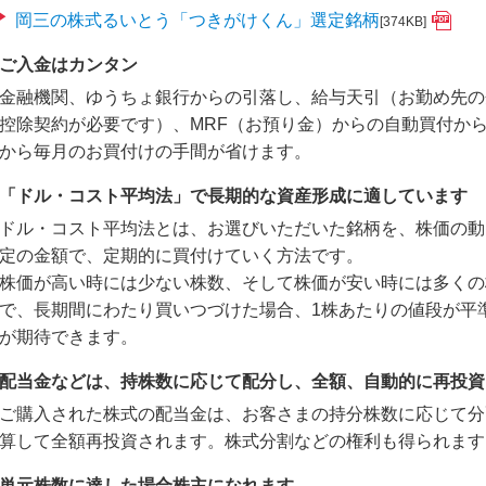
岡三の株式るいとう「つきがけくん」選定銘柄
[374KB]
ご入金はカンタン
金融機関、ゆうちょ銀行からの引落し、給与天引（お勤め先の
控除契約が必要です）、MRF（お預り金）からの自動買付か
から毎月のお買付けの手間が省けます。
「ドル・コスト平均法」で長期的な資産形成に適しています
ドル・コスト平均法とは、お選びいただいた銘柄を、株価の動
定の金額で、定期的に買付けていく方法です。
株価が高い時には少ない株数、そして株価が安い時には多くの
で、長期間にわたり買いつづけた場合、1株あたりの値段が平
が期待できます。
配当金などは、持株数に応じて配分し、全額、自動的に再投資
ご購入された株式の配当金は、お客さまの持分株数に応じて分
算して全額再投資されます。株式分割などの権利も得られます
単元株数に達した場合株主になれます