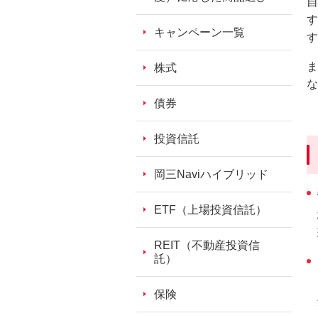
自
ッ
す
ダ
キャンペーン一覧
す
情
報
ま
株式
に
な
移
債券
動
し
投資信託
ま
す。
岡三Naviハイブリッド
本
文
ETF（上場投資信託）
に
移
REIT（不動産投資信
動
託）
し
ま
保険
す。