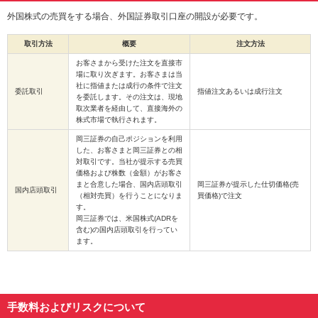
外国株式の売買をする場合、外国証券取引口座の開設が必要です。
取引方法
概要
注文方法
お客さまから受けた注文を直接市
場に取り次ぎます。お客さまは当
社に指値または成行の条件で注文
委託取引
指値注文あるいは成行注文
を委託します。その注文は、現地
取次業者を経由して、直接海外の
株式市場で執行されます。
岡三証券の自己ポジションを利用
した、お客さまと岡三証券との相
対取引です。当社が提示する売買
価格および株数（金額）がお客さ
まと合意した場合、国内店頭取引
岡三証券が提示した仕切価格(売
国内店頭取引
（相対売買）を行うことになりま
買価格)で注文
す。
岡三証券では、米国株式(ADRを
含む)の国内店頭取引を行ってい
ます。
手数料およびリスクについて