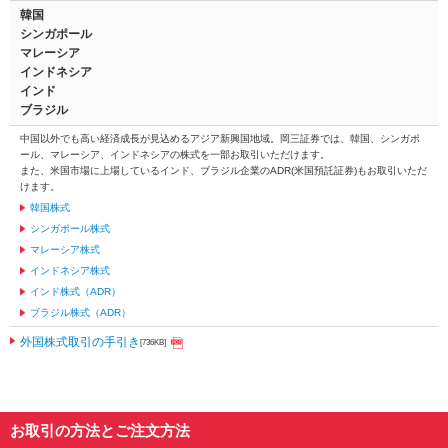
韓国
シンガポール
マレーシア
インドネシア
インド
ブラジル
中国以外でも高い経済成長が見込めるアジア新興国地域。岡三証券では、韓国、シンガポ
ール、マレーシア、インドネシアの株式を一部お取引いただけます。
また、米国市場に上場しているインド、ブラジル企業のADR(米国預託証券)もお取引いただ
けます。
韓国株式
シンガポール株式
マレーシア株式
インドネシア株式
インド株式（ADR）
ブラジル株式（ADR）
外国株式取引の手引き
[736KB]
お取引の方法とご注文方法