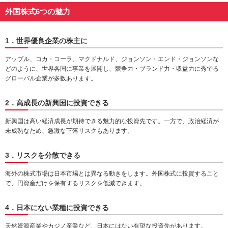
動
外国株式6つの魅力
し
ま
す。
1．世界優良企業の株主に
本
文
アップル、コカ・コーラ、マクドナルド、ジョンソン・エンド・ジョンソンな
に
どのように、世界各国に事業を展開し、競争力・ブランド力・収益力に秀でる
移
グローバル企業が多数あります。
動
し
2．高成長の新興国に投資できる
ま
す。
新興国は高い経済成長が期待できる魅力的な投資先です。一方で、政治経済が
フ
未成熟なため、急激な下落リスクもあります。
ッ
タ
情
3．リスクを分散できる
報
に
海外の株式市場は日本市場とは異なる動きをします。外国株式に投資すること
移
で、円資産だけを保有するリスクを低減できます。
動
し
4．日本にない業種に投資できる
ま
す。
天然資源産業やカジノ産業など、日本にはない有望な投資先があります。