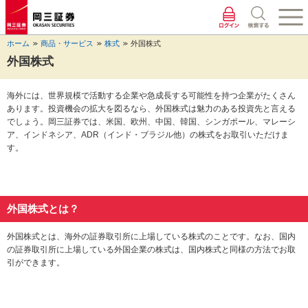
ペ
ペ
こ
ペ
こ
こ
ペ
こ
ー
ー
こ
ー
こ
こ
ー
の
ジ
ジ
か
ジ
か
か
ジ
ペ
ホーム
商品・サービス
株式
外国株式
の
内
ら
の
ら
ら
の
ー
先
を
ヘ
現
本
フ
終
ジ
外国株式
頭
移
ッ
在
文
ッ
わ
の
に
動
ダ
地
に
タ
り
上
海外には、世界規模で活動する企業や急成長する可能性を持つ企業がたくさん
な
す
情
に
な
情
に
部
あります。投資機会の拡大を図るなら、外国株式は魅力のある投資先と言える
り
る
報
な
り
報
な
へ
でしょう。岡三証券では、米国、欧州、中国、韓国、シンガポール、マレーシ
ま
た
に
り
ま
に
り
戻
ア、インドネシア、ADR（インド・ブラジル他）の株式をお取引いただけま
す。
め
な
ま
す。
な
ま
り
す。
の
り
す。
り
す。
ま
リ
ま
ま
す。
ン
す。
す。
ク
で
外国株式とは？
す。
ヘ
外国株式とは、海外の証券取引所に上場している株式のことです。なお、国内
ッ
の証券取引所に上場している外国企業の株式は、国内株式と同様の方法でお取
ダ
引ができます。
情
報
に
移