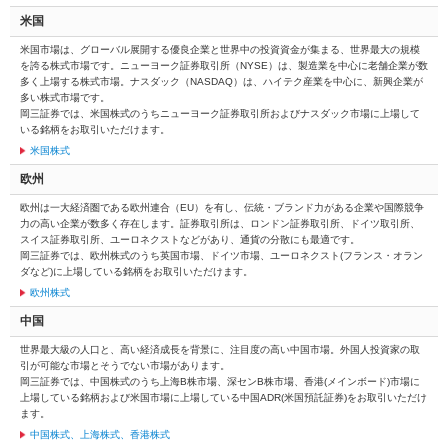
米国
米国市場は、グローバル展開する優良企業と世界中の投資資金が集まる、世界最大の規模
を誇る株式市場です。ニューヨーク証券取引所（NYSE）は、製造業を中心に老舗企業が数
多く上場する株式市場。ナスダック（NASDAQ）は、ハイテク産業を中心に、新興企業が
多い株式市場です。
岡三証券では、米国株式のうちニューヨーク証券取引所およびナスダック市場に上場して
いる銘柄をお取引いただけます。
米国株式
欧州
欧州は一大経済圏である欧州連合（EU）を有し、伝統・ブランド力がある企業や国際競争
力の高い企業が数多く存在します。証券取引所は、ロンドン証券取引所、ドイツ取引所、
スイス証券取引所、ユーロネクストなどがあり、通貨の分散にも最適です。
岡三証券では、欧州株式のうち英国市場、ドイツ市場、ユーロネクスト(フランス・オラン
ダなど)に上場している銘柄をお取引いただけます。
欧州株式
中国
世界最大級の人口と、高い経済成長を背景に、注目度の高い中国市場。外国人投資家の取
引が可能な市場とそうでない市場があります。
岡三証券では、中国株式のうち上海B株市場、深センB株市場、香港(メインボード)市場に
上場している銘柄および米国市場に上場している中国ADR(米国預託証券)をお取引いただけ
ます。
中国株式、上海株式、香港株式