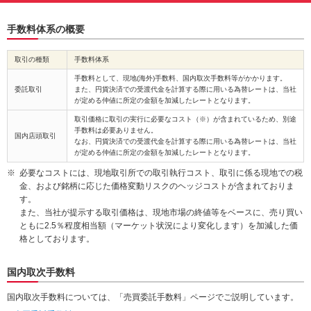
手数料体系の概要
取引の種類
手数料体系
手数料として、現地(海外)手数料、国内取次手数料等がかかります。
委託取引
また、円貨決済での受渡代金を計算する際に用いる為替レートは、当社
が定める仲値に所定の金額を加減したレートとなります。
取引価格に取引の実行に必要なコスト（※）が含まれているため、別途
手数料は必要ありません。
国内店頭取引
なお、円貨決済での受渡代金を計算する際に用いる為替レートは、当社
が定める仲値に所定の金額を加減したレートとなります。
必要なコストには、現地取引所での取引執行コスト、取引に係る現地での税
金、および銘柄に応じた価格変動リスクのヘッジコストが含まれておりま
す。
また、当社が提示する取引価格は、現地市場の終値等をベースに、売り買い
ともに2.5％程度相当額（マーケット状況により変化します）を加減した価
格としております。
国内取次手数料
国内取次手数料については、「売買委託手数料」ページでご説明しています。