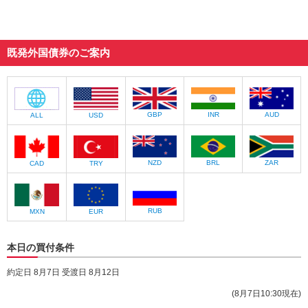
動
し
ま
す。
既発外国債券のご案内
本
文
に
移
GBP
INR
AUD
ALL
USD
動
し
ま
す。
NZD
BRL
ZAR
CAD
TRY
フ
ッ
タ
情
RUB
MXN
EUR
報
に
移
本日の買付条件
動
約定日 8月7日 受渡日 8月12日
し
ま
(8月7日10:30現在)
す。