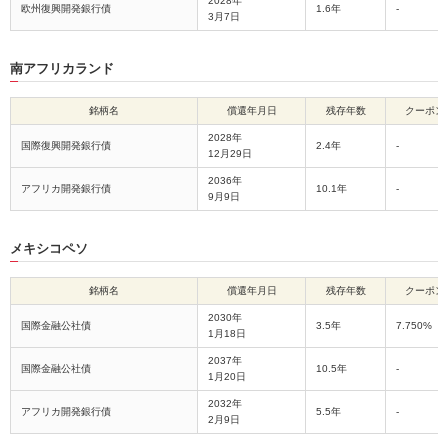
2028年
欧州復興開発銀行債
1.6年
-
3月7日
南アフリカランド
銘柄名
償還年月日
残存年数
クーポン
2028年
国際復興開発銀行債
2.4年
-
12月29日
2036年
アフリカ開発銀行債
10.1年
-
9月9日
メキシコペソ
銘柄名
償還年月日
残存年数
クーポン
2030年
国際金融公社債
3.5年
7.750%
1月18日
2037年
国際金融公社債
10.5年
-
1月20日
2032年
アフリカ開発銀行債
5.5年
-
2月9日