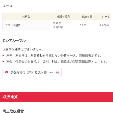
ユーロ
銘柄名
償還年月日
残存年数
クーポン
2032年
フランス国債
6.3年
2.000%
11月25日
ロシアルーブル
現在取扱銘柄はございません。
利率、利回りは、為替変動を考慮しない外貨ベース、課税前表示です。
利金、償還金のお支払は、原則、利金、償還金の翌営業日以降となります。
無登録格付に関する説明書
[772KB]
取扱通貨
岡三取扱通貨