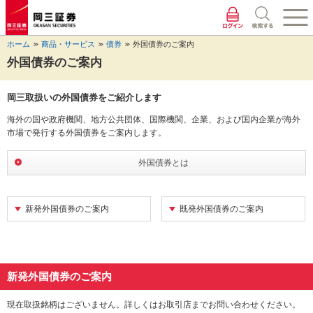
ペ
ペ
こ
ペ
こ
こ
ペ
こ
ー
ー
こ
ー
こ
こ
ー
の
ジ
ジ
か
ジ
か
か
ジ
ペ
ホーム
商品・サービス
債券
外国債券のご案内
の
内
ら
の
ら
ら
の
ー
先
を
ヘ
現
本
フ
終
ジ
外国債券のご案内
頭
移
ッ
在
文
ッ
わ
の
に
動
ダ
地
に
タ
り
上
岡三取扱いの外国債券をご紹介します
な
す
情
に
な
情
に
部
り
る
報
な
り
報
な
へ
海外の国や政府機関、地方公共団体、国際機関、企業、および国内企業が海外
ま
た
に
り
ま
に
り
戻
市場で発行する外国債券をご案内します。
す。
め
な
ま
す。
な
ま
り
の
り
す。
り
す。
ま
外国債券とは
リ
ま
ま
す。
ン
す。
す。
ク
で
新発外国債券のご案内
既発外国債券のご案内
す。
ヘ
ッ
ダ
情
新発外国債券のご案内
報
に
現在取扱銘柄はございません。詳しくはお取引店までお問い合わせください。
移