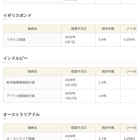
イギリスポンド
銘柄名
償還年月日
残存年数
クーポン
2032年
イギリス国債
5.8年
4.250%
6月7日
インドルピー
銘柄名
償還年月日
残存年数
クーポン
2028年
欧州復興開発銀行債
1.4年
-
1月13日
2030年
アフリカ開発銀行債
3.9年
-
7月17日
オーストラリアドル
銘柄名
償還年月日
残存年数
クーポン
2029年
オ－ストラリア国債
2.7年
3.250%