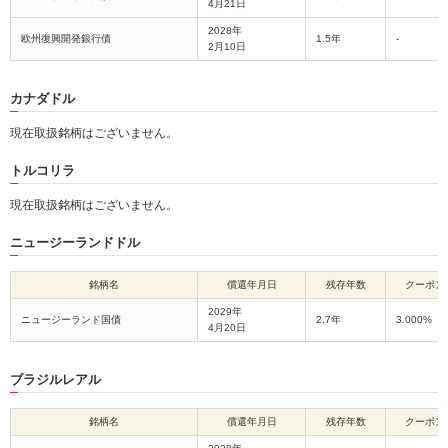
4月21日
2028年
欧州復興開発銀行債
1.5年
-
2月10日
カナダドル
現在取扱銘柄はございません。
トルコリラ
現在取扱銘柄はございません。
ニュージーランドドル
銘柄名
償還年月日
残存年数
クーポン
2029年
ニュージーランド国債
2.7年
3.000%
4月20日
ブラジルレアル
銘柄名
償還年月日
残存年数
クーポン