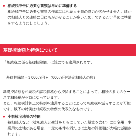
相続税申告に必要な書類は早めに準備する
相続税申告に必要な書類の作成には相続人全員の協力が欠かせません。ほか
の相続人との連絡に日にちがかかることが多いため、できるだけ早めに準備
をするようにしましょう。
基礎控除額と特例について
「相続税に係る基礎控除額」は誰にでも適用されます。
基礎控除額＝3,000万円＋（600万円×法定相続人の数）
基礎控除額を相続税の課税価格から控除することによって、相続の多くのケー
スで相続税がゼロになっています。
また、相続税計算上の特例を適用することによって相続税を減らすことが可能
です。以下の特例は相続税の特例の代表的なものです。
小規模宅地等の特例
被相続人など（被相続人と生計をともにしていた親族を含む）に自宅用・事
業用の土地がある場合、一定の条件を満たせば土地の評価額が大幅に減額さ
れます。