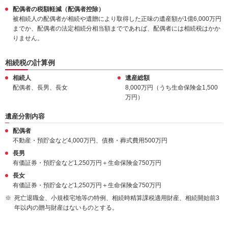
配偶者の税額軽減（配偶者控除）
被相続人の配偶者が相続や遺贈により取得した正味の遺産額が1億6,000万円
までか、配偶者の法定相続分相当額までであれば、配偶者には相続税はかか
りません。
相続税の計算例
相続人
遺産総額
配偶者、長男、長女
8,000万円（うち生命保険金1,500
万円）
遺産分割内容
配偶者
不動産・預貯金など4,000万円、債務・葬式費用500万円
長男
有価証券・預貯金など1,250万円＋生命保険金750万円
長女
有価証券・預貯金など1,250万円＋生命保険金750万円
死亡退職金、小規模宅地等の特例、相続時精算課税適用財産、相続開始前3
年以内の贈与財産はないものとする。