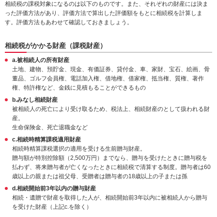
相続税の課税対象になるのは以下のものです。また、それぞれの財産には決ま
動
った評価方法があり、評価方法で算出した評価額をもとに相続税を計算しま
し
す。評価方法もあわせて確認しておきましょう。
ま
す。
本
相続税がかかる財産（課税財産）
文
a.被相続人の所有財産
に
土地、建物、預貯金、現金、有価証券、貸付金、車、家財、宝石、絵画、骨
移
董品、ゴルフ会員権、電話加入権、借地権、借家権、抵当権、質権、著作
動
権、特許権など、金銭に見積もることができるもの
し
b.みなし相続財産
ま
被相続人の死亡により受け取るため、税法上、相続財産のとして扱われる財
す。
産。
フ
生命保険金、死亡退職金など
ッ
タ
c.相続時精算課税適用財産
情
相続時精算課税選択の適用を受ける生前贈与財産。
報
贈与額が特別控除額（2,500万円）までなら、贈与を受けたときに贈与税を
に
払わず、将来贈与者が亡くなったときに相続税で清算する制度。贈与者は60
移
歳以上の親または祖父母、受贈者は贈与者の18歳以上の子または孫
動
d.相続開始前3年以内の贈与財産
し
相続・遺贈で財産を取得した人が、相続開始前3年以内に被相続人から贈与
ま
を受けた財産（上記c.を除く）
す。