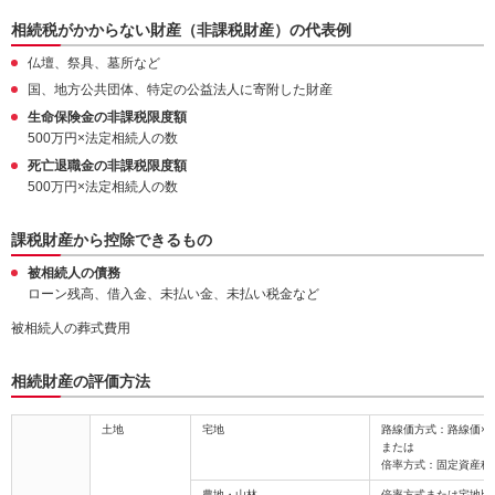
相続税がかからない財産（非課税財産）の代表例
仏壇、祭具、墓所など
国、地方公共団体、特定の公益法人に寄附した財産
生命保険金の非課税限度額
500万円×法定相続人の数
死亡退職金の非課税限度額
500万円×法定相続人の数
課税財産から控除できるもの
被相続人の債務
ローン残高、借入金、未払い金、未払い税金など
被相続人の葬式費用
相続財産の評価方法
土地
宅地
路線価方式：路線価×
または
倍率方式：固定資産税
農地・山林
倍率方式または宅地比