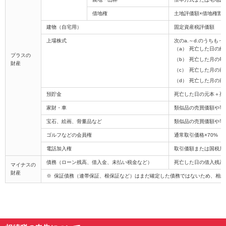
借地権
土地評価額×借地権割
建物（自宅用）
固定資産税評価額
上場株式
次のa.～d.のうちも
死亡した日の終
プラスの
死亡した月の毎
財産
死亡した月の前
死亡した月の前
預貯金
死亡した日の元本＋死
家財・車
類似品の売買価額や専
宝石、絵画、骨董品など
類似品の売買価額や専
ゴルフなどの会員権
通常取引価格×70%
電話加入権
取引価額または国税局
債務（ローン残高、借入金、未払い税金など）
死亡した日の借入残高
マイナスの
財産
保証債務（連帯保証、根保証など）はまだ確定した債務ではないため、相続