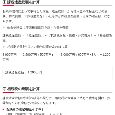
① 課税遺産総額を計算
相続や贈与によって取得した財産（遺産総額）から借入金や未払金などの債
務、葬式費用、非課税財産を引いたものが課税遺産総額（正味の遺産額）にな
ります。
生命保険金は非課税限度額を超えた分が加算
課税遺産総額 ＝ 〔遺産総額〕－〔非課税財産・債務・葬式費用〕－〔基礎控除
額〕
相続開始前3年以内の贈与財産があれば加算
8,000万円－（1,500万円＋500万円）－（3,000万円＋600万円×3人）＝1,200
万円
課税遺産総額： 1,200万円
② 相続税の総額を計算
課税遺産総額の法廷相続分の配分に、相続税の速算表に準じて税率を掛け、控
除額を引いた金額が相続税になります。
配偶者の法定相続分（1/2）
600万円×税率10%（控除額0円）＝60万円