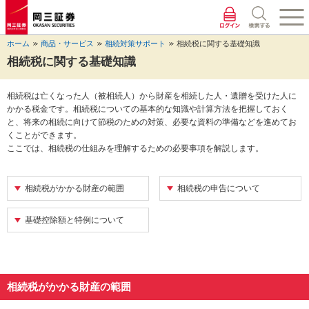
ペ
ペ
こ
ペ
こ
こ
ペ
こ
ー
ー
こ
ー
こ
こ
ー
の
ジ
ジ
か
ジ
か
か
ジ
ペ
ホーム
商品・サービス
相続対策サポート
相続税に関する基礎知識
の
内
ら
の
ら
ら
の
ー
先
を
ヘ
現
本
フ
終
ジ
相続税に関する基礎知識
頭
移
ッ
在
文
ッ
わ
の
に
動
ダ
地
に
タ
り
上
相続税は亡くなった人（被相続人）から財産を相続した人・遺贈を受けた人に
な
す
情
に
な
情
に
部
かかる税金です。相続税についての基本的な知識や計算方法を把握しておく
り
る
報
な
り
報
な
へ
と、将来の相続に向けて節税のための対策、必要な資料の準備などを進めてお
ま
た
に
り
ま
に
り
戻
くことができます。
す。
め
な
ま
す。
な
ま
り
ここでは、相続税の仕組みを理解するための必要事項を解説します。
の
り
す。
り
す。
ま
リ
ま
ま
す。
ン
す。
す。
相続税がかかる財産の範囲
相続税の申告について
ク
で
す。
基礎控除額と特例について
ヘ
ッ
ダ
情
報
相続税がかかる財産の範囲
に
移