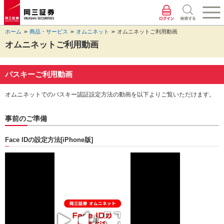
ペ
ペ
こ
ペ
こ
こ
ペ
こ
ー
ー
こ
ー
こ
こ
ー
の
ジ
ジ
か
ジ
か
か
ジ
ペ
ホーム
商品・サービス
オムニネット
オムニネットご利用動画
の
内
ら
の
ら
ら
の
ー
先
を
ヘ
現
本
フ
終
ジ
オムニネットご利用動画
頭
移
ッ
在
文
ッ
わ
の
に
動
ダ
地
に
タ
り
上
な
す
情
に
な
情
に
部
パスキーご利用動画
り
る
報
な
り
報
な
へ
ま
た
に
り
ま
に
り
戻
オムニネットでのパスキー認証設定方法の動画を以下よりご覧いただけます。
す。
め
な
ま
す。
な
ま
り
の
り
す。
り
す。
ま
事前のご準備
リ
ま
ま
す。
ン
す。
す。
ク
Face IDの設定方法
[iPhone版]
で
す。
ヘ
ッ
ダ
情
報
に
移