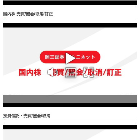
国内株 売買/照会/取消/訂正
投資信託・売買/照会/取消