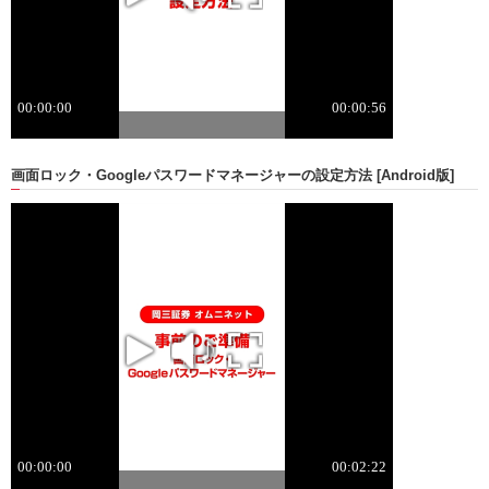
動
し
ま
す。
本
文
に
移
画面ロック・Googleパスワードマネージャーの設定方法 [Android版]
動
し
ま
す。
フ
ッ
タ
情
報
に
移
動
し
ま
す。