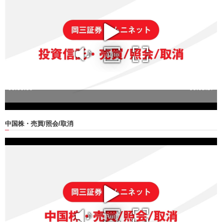
中国株・
売買/照会/取消