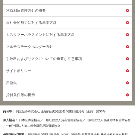
利益相反管理方針の概要
反社会的勢力に対する基本方針
カスタマーハラスメントに対する基本方針
マルチステークホルダー方針
手数料およびリスクについての重要な注意事項
サイトポリシー
用語集
貸付条件等の掲示
商号等
岡三証券株式会社 金融商品取引業者 関東財務局長（金商）第53号
加入協会
日本証券業協会／一般社団法人資産運用業協会／一般社団法人金融先物取引業協会
／一般社団法人第二種金融商品取引業協会
信託契約代理業
登録番号 関東財務局長（代信）第86号 所属信託会社 株式会社りそな銀行