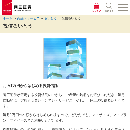
ペ
ペ
こ
ペ
こ
こ
ペ
こ
ー
ー
こ
ー
こ
こ
ー
の
ジ
ジ
か
ジ
か
か
ジ
ペ
ホーム
商品・サービス
るいとう
投信るいとう
の
内
ら
の
ら
ら
の
ー
先
を
ヘ
現
本
フ
終
ジ
投信るいとう
頭
移
ッ
在
文
ッ
わ
の
に
動
ダ
地
に
タ
り
上
な
す
情
に
な
情
に
部
り
る
報
な
り
報
な
へ
ま
た
に
り
ま
に
り
戻
す。
め
な
ま
す。
な
ま
り
の
り
す。
り
す。
ま
リ
ま
ま
す。
ン
す。
す。
ク
で
月々1万円からはじめる投資信託
す。
岡三証券が選定する投資信託の中から、ご希望の銘柄をお選びいただき、毎月
ヘ
自動的に一定額ずつ買い付けていくサービス、それが、岡三の投信るいとうで
ッ
す。
ダ
情
毎月1万円の小額からはじめられますので、どなたでも、マイサイズ、マイプラ
報
ン、マイペースでご利用いただけます。
に
移
複数銘柄への「分散投資」と「長期投資」によって、ひとまわり大きな資産形