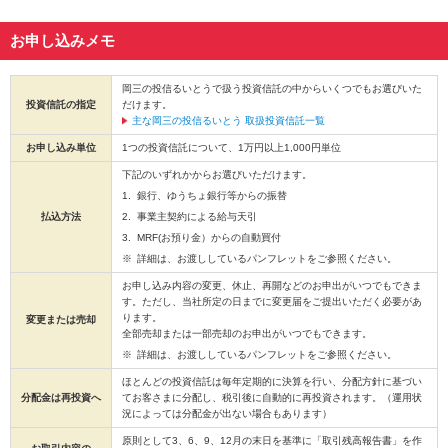
お申し込みメモ
岡三の投信るいとうで扱う投資信託の中からいくつでもお選びいた
投資信託の指定
だけます。
主な岡三の投信るいとう 取扱投資信託一覧
お申し込み単位
1つの投資信託について、1万円以上1,000円単位
下記のいずれかからお選びいただけます。
銀行、ゆうちょ銀行等からの振替
払込方法
事業主契約による給与天引
MRF(お預り金）からの自動買付
詳細は、お渡ししているパンフレットをご参照ください。
お申し込み内容の変更、休止、再開などのお申出がいつでもできま
す。ただし、当社所定の日までに変更届をご提出いただく必要があ
ります。
変更または売却
全部売却または一部売却のお申出がいつでもできます。
詳細は、お渡ししているパンフレットをご参照ください。
ほとんどの投資信託は毎年定期的に決算を行い、分配方針に基づい
分配金は再投資へ
てお客さまに分配し、税引後に自動的に再投資されます。（運用状
況によっては分配金が出ない場合もあります）
原則として3、6、9、12月の末日を基準に「取引残高報告書」を作