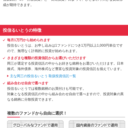
動
成が期待できます。
し
ま
す。
本
投信るいとうの特徴
文
に
毎月1万円から始められます
移
投信るいとうは、お申し込みは1ファンドにつき1万円以上1,000円単位です
動
ので、無理なく計画的に投資が始められます。
し
さまざまな種類の投資信託からお選びいただけます
ま
岡三が選定する投資信託の中からお好きな銘柄をお選びいただけます。日本
す。
株式、海外債券、海外株式など豊富な投資対象の投資信託を揃えています。
フ
ッ
主な岡三の投信るいとう 取扱投資信託一覧
タ
組み合わせ自由で選べます
情
投信るいとうでは複数銘柄のお買付けも可能です。
報
対象となる投資信託の中から組み合わせ自由で選べますので、投資対象の異
に
なる銘柄に分散投資できます。
移
動
複数のファンドから⾃由に選択！
し
ま
す。