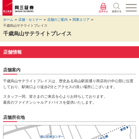
ペ
ペ
こ
ペ
こ
こ
ペ
こ
ー
ー
こ
ー
こ
こ
ー
の
ジ
ジ
か
ジ
か
か
ジ
ペ
ホーム
店舗・セミナー
店舗のご案内
関東エリア
の
内
ら
の
ら
ら
の
ー
千歳烏山サテライトプレイス
先
を
ヘ
現
本
フ
終
ジ
頭
移
ッ
在
文
ッ
わ
の
千歳烏山サテライトプレイス
に
動
ダ
地
に
タ
り
上
な
す
情
に
な
情
に
部
り
る
報
な
り
報
な
へ
店舗情報
ま
た
に
り
ま
に
り
戻
す。
め
な
ま
す。
な
ま
り
の
り
す。
り
す。
ま
店舗案内
リ
ま
ま
す。
ン
す。
す。
千歳烏山サテライトプレイスは、歴史ある烏山駅前通り商店街の中心部に位置
ク
しており、駅南口より徒歩2分とアクセスの良い場所にございます。
で
スタッフ一同、皆さまのご来店を心よりお待ちしております。
す。
最良のファイナンシャルアドバイスを提供いたします。
ヘ
ッ
ダ
店舗所在地
情
報
に
移