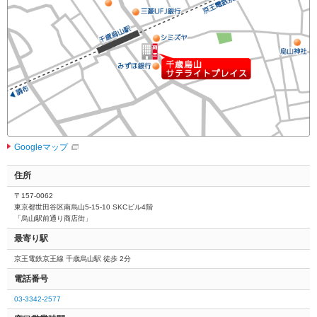
動
し
ま
す。
本
文
に
移
動
し
ま
Googleマップ
す。
フ
住所
ッ
〒157-0062
タ
東京都世田谷区南烏山5-15-10 SKCビル4階
情
「烏山駅前通り商店街」
報
最寄り駅
に
移
京王電鉄京王線 千歳烏山駅 徒歩 2分
動
電話番号
し
ま
03-3342-2577
す。