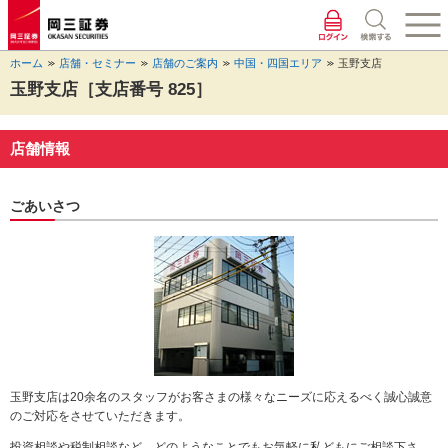
ペ
ペ
こ
ペ
こ
こ
ペ
こ
ー
ー
こ
ー
こ
こ
ー
の
ジ
ジ
か
ジ
か
か
ジ
ペ
ホーム
店舗・セミナー
店舗のご案内
中国・四国エリア
玉野支店
の
内
ら
の
ら
ら
の
ー
先
を
ヘ
現
本
フ
終
ジ
玉野支店［支店番号 825］
頭
移
ッ
在
文
ッ
わ
の
に
動
ダ
地
に
タ
り
上
な
す
情
に
な
情
に
部
店舗情報
り
る
報
な
り
報
な
へ
ま
た
に
り
ま
に
り
戻
す。
め
な
ま
す。
な
ま
り
ごあいさつ
の
り
す。
り
す。
ま
リ
ま
ま
す。
ン
す。
す。
ク
で
す。
ヘ
ッ
ダ
情
玉野支店は20余名のスタッフがお客さまの様々なニーズに応えるべく誠心誠意
報
のご対応をさせていただきます。
に
移
投資相談や税制相談など、どのようなことでもお気軽に私どもにご相談下さ