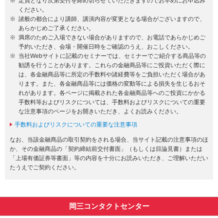
定員となり次第受付を締め切らせていただきますのでお早めにお申込み
ください。
諸般の都合により講師、講演内容が変更となる場合がございますので、
あらかじめご了承ください。
満席のためご入場できない場合がありますので、お電話であらかじめご
予約いただき、会場・開催日時をご確認のうえ、おこしください。
当社Webサイトに記載のセミナーでは、セミナーでご紹介する商品等の
勧誘を行うことがあります。これらの金融商品等にご投資いただく際に
は、各金融商品等に所定の手数料や諸経費等をご負担いただく場合があ
ります。また、各金融商品等には価格の変動等による損失を生じるおそ
れがあります。各ページに掲載された各金融商品等へのご投資にかかる
手数料等およびリスクについては、手数料およびリスクについての重要
な注意事項のページをお開きいただき、よくお読みください。
手数料およびリスクについての重要な注意事項
なお、当該金融商品の取引契約をされる場合、当サイト記載の注意事項のほ
か、その金融商品の「契約締結前交付書面」（もしくは目論見書）または
「上場有価証券等書面」等の内容を十分にお読みいただき、ご理解いただい
たうえでご契約ください。
岡三コンタクトセンター