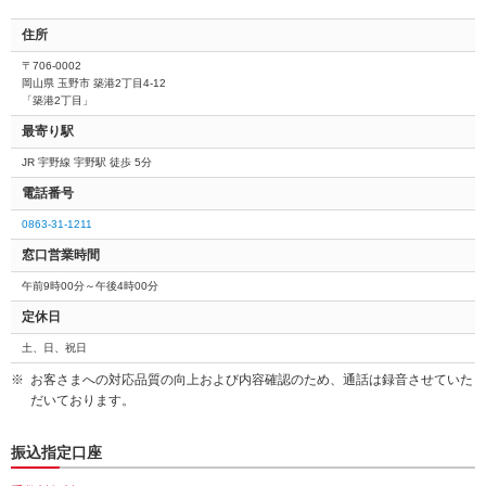
住所
〒706-0002
岡山県 玉野市 築港2丁目4-12
「築港2丁目」
最寄り駅
JR 宇野線 宇野駅 徒歩 5分
電話番号
0863-31-1211
窓口営業時間
午前9時00分～午後4時00分
定休日
土、日、祝日
お客さまへの対応品質の向上および内容確認のため、通話は録音させていた
だいております。
振込指定口座