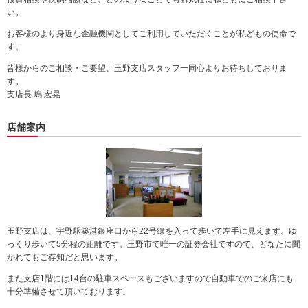
動
い。
し
お客様のより身近な金融機関としてご利用していただくことが私どもの使命で
ま
す。
す。
本
皆様からのご相談・ご要望、玉野支店スタッフ一同心よりお待ちしておりま
文
す。
に
支店長 嶋 宏晃
移
動
店舗案内
し
ま
す。
フ
ッ
タ
情
報
玉野支店は、宇野駅築港銀座口から22号線を入って歩いて左手に見えます。ゆ
に
っくり歩いて5分程の距離です。玉野市で唯一の証券会社ですので、どなたに聞
移
かれてもご存知だと思います。
動
し
また支店1階には14台の駐車スペースもございますので自動車でのご来店にも
ま
十分準備させて頂いております。
す。