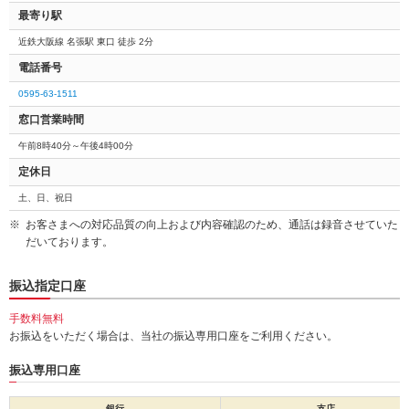
最寄り駅
近鉄大阪線 名張駅 東口 徒歩 2分
電話番号
0595-63-1511
窓口営業時間
午前8時40分～午後4時00分
定休日
土、日、祝日
お客さまへの対応品質の向上および内容確認のため、通話は録音させていた
だいております。
振込指定口座
手数料無料
お振込をいただく場合は、当社の振込専用口座をご利用ください。
振込専用口座
銀行
支店