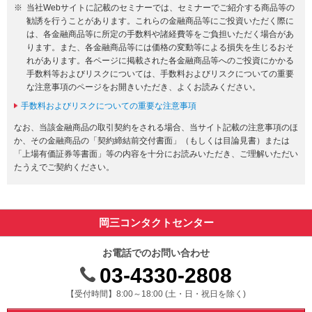
当社Webサイトに記載のセミナーでは、セミナーでご紹介する商品等の
勧誘を行うことがあります。これらの金融商品等にご投資いただく際に
は、各金融商品等に所定の手数料や諸経費等をご負担いただく場合があ
ります。また、各金融商品等には価格の変動等による損失を生じるおそ
れがあります。各ページに掲載された各金融商品等へのご投資にかかる
手数料等およびリスクについては、手数料およびリスクについての重要
な注意事項のページをお開きいただき、よくお読みください。
手数料およびリスクについての重要な注意事項
なお、当該金融商品の取引契約をされる場合、当サイト記載の注意事項のほ
か、その金融商品の「契約締結前交付書面」（もしくは目論見書）または
「上場有価証券等書面」等の内容を十分にお読みいただき、ご理解いただい
たうえでご契約ください。
岡三コンタクトセンター
お電話でのお問い合わせ
03-4330-2808
受付時間 8時から18時 ドニチシュクジツを除く
【受付時間】8:00～18:00 (土・日・祝日を除く)