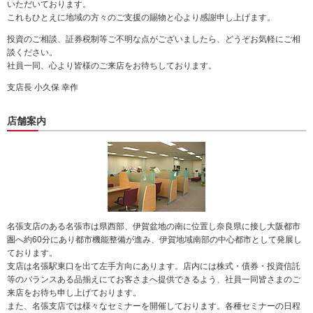
いただいております。
動
これもひとえに地域の方々のご支援の賜物と心より感謝申し上げます。
し
ま
投資のご相談、証券税制等ご不明な点がございましたら、どうぞお気軽にご相
す。
談ください。
本
社員一同、心より皆様のご来店をお待ちしております。
文
支店長 小久保 幸作
に
移
動
店舗案内
し
ま
す。
フ
ッ
タ
情
報
名張支店のある名張市は県西部、伊賀盆地の南に位置し奈良県に接し大阪都市
に
圏へ約60分にあり都市機能整備が進み、伊賀地域南部の中心都市として発展し
移
ております。
動
支店は名張駅東口を出て左手方向にあります。店内には株式・債券・投資信託
し
等のバランスある品揃えにてお客さまへ提供できるよう、社員一同皆さまのご
ま
来店をお待ち申し上げております。
す。
また、名張支店では様々なセミナーを開催しております。各種セミナーの日程