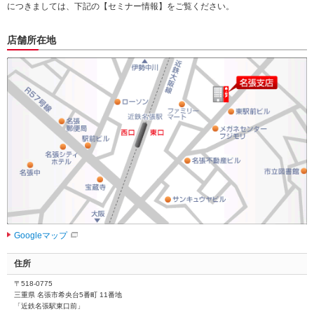
につきましては、下記の【セミナー情報】をご覧ください。
店舗所在地
Googleマップ
住所
〒518-0775
三重県 名張市希央台5番町 11番地
「近鉄名張駅東口前」