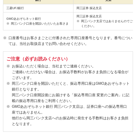
三菱UFJ銀行
岡三証券 振込支店
岡三証券 振込支店
GMOあおぞらネット銀行
岡三バンク支店ではありませんのでご注
岡三バンク口座を開設いただいたお客さま
ください。
口座番号はお客さまごとに付番された専用口座番号となります。番号につい
ては、当社お取扱店までお問い合わせください。
ご注意（必ずお読みください）
お振込いただく場合は、当社までご連絡ください。
ご連絡いただけない場合は、お振込手数料がお客さま負担になる場合が
ございます。
岡三バンク口座を開設いただくと、振込専用口座はGMOあおぞらネット
銀行となります。
岡三バンク口座開設後にお届けする「振込専用口座 変更のご案内」に記
載の振込専用口座をご利用ください。
GMOあおぞらネット銀行 岡三バンク支店は、証券口座への振込専用口
座ではありません。
他行から岡三バンク支店へのお振込時に発生する手数料はお客さま負担
となります。