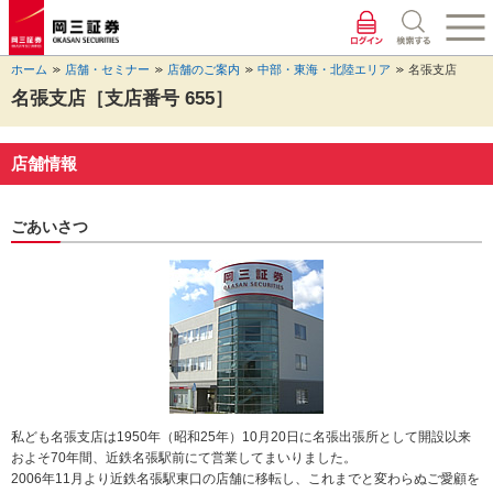
ペ
ペ
こ
ペ
こ
こ
ペ
こ
ー
ー
こ
ー
こ
こ
ー
の
ジ
ジ
か
ジ
か
か
ジ
ペ
ホーム
店舗・セミナー
店舗のご案内
中部・東海・北陸エリア
名張支店
の
内
ら
の
ら
ら
の
ー
先
を
ヘ
現
本
フ
終
ジ
名張支店［支店番号 655］
頭
移
ッ
在
文
ッ
わ
の
に
動
ダ
地
に
タ
り
上
な
す
情
に
な
情
に
部
店舗情報
り
る
報
な
り
報
な
へ
ま
た
に
り
ま
に
り
戻
す。
め
な
ま
す。
な
ま
り
ごあいさつ
の
り
す。
り
す。
ま
リ
ま
ま
す。
ン
す。
す。
ク
で
す。
ヘ
ッ
ダ
情
私ども名張支店は1950年（昭和25年）10月20日に名張出張所として開設以来
報
およそ70年間、近鉄名張駅前にて営業してまいりました。
に
2006年11月より近鉄名張駅東口の店舗に移転し、これまでと変わらぬご愛顧を
移